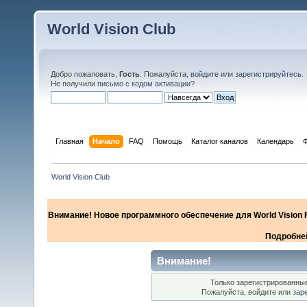
World Vision Club
Добро пожаловать,
Гость
. Пожалуйста,
войдите
или
зарегистрируйтесь
.
Не получили
письмо с кодом активации
?
Главная
Начало
FAQ
Помощь
Каталог каналов
Календарь
World Vision Club
Внимание! Новое программного обеспечение для World Vision F
Подробней
Внимание!
Только зарегистрированные
Пожалуйста, войдите или
зар