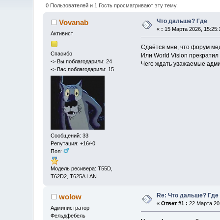
0 Пользователей и 1 Гость просматривают эту тему.
Что дальше? Где
Vovanab
«
:
15 Марта 2026, 15:25:
Активист
Сдаётся мне, что форум мед
Спасибо
Или World Vision прекратил
-> Вы поблагодарили: 24
Чего ждать уважаемые адм
-> Вас поблагодарили: 15
Сообщений: 33
Репутация: +16/-0
Пол:
Модель ресивера: Т55D,
Т62D2, T625A LAN
Re: Что дальше? Где
wolow
«
Ответ #1 :
22 Марта 202
Администратор
Фельдфебель