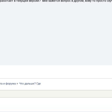
 работает в текущей версии? мне кажется вопрос в другом, кому то просто скуч
йта и форума
»
Что дальше? Где