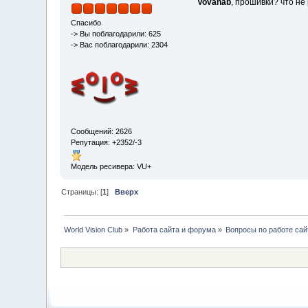
Vovanab
, прошивки? что не
Спасибо
-> Вы поблагодарили: 625
-> Вас поблагодарили: 2304
Сообщений: 2626
Репутация: +2352/-3
Модель ресивера: VU+
Страницы: [
1
]
Вверх
World Vision Club
»
Работа сайта и форума
»
Вопросы по работе са