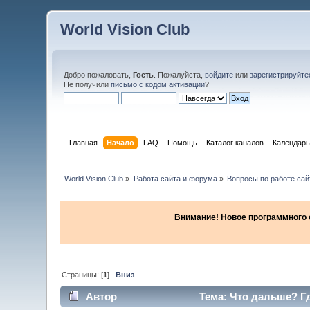
World Vision Club
Добро пожаловать,
Гость
. Пожалуйста,
войдите
или
зарегистрируйте
Не получили
письмо с кодом активации
?
Главная
Начало
FAQ
Помощь
Каталог каналов
Календарь
World Vision Club
»
Работа сайта и форума
»
Вопросы по работе са
Внимание! Новое программного об
Страницы: [
1
]
Вниз
Автор
Тема: Что дальше? Гд