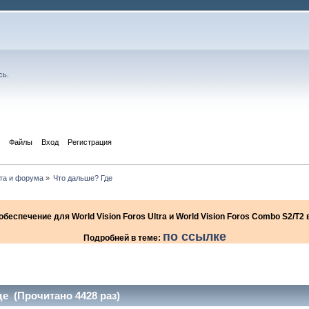
сь
.
Файлы
Вход
Регистрация
йта и форума
»
Что дальше? Где
еспечение для World Vision Foros Ultra и World Vision Foros Combo S2/T
по ссылке
Подробней в теме:
е (Прочитано 4428 раз)