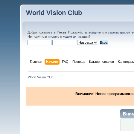
World Vision Club
Добро пожаловать,
Гость
. Пожалуйста,
войдите
или
зарегистрируйте
Не получили
письмо с кодом активации
?
Главная
Начало
FAQ
Помощь
Каталог каналов
Календарь
World Vision Club
Внимание! Новое программного об
Вним