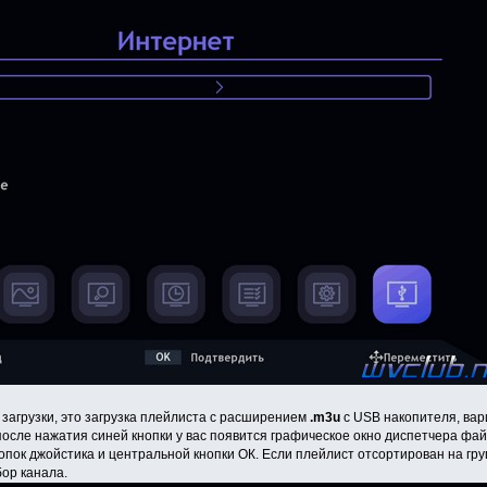
загрузки, это загрузка плейлиста с расширением
.m3u
с USB накопителя, вар
осле нажатия синей кнопки у вас появится графическое окно диспетчера фай
опок джойстика и центральной кнопки ОК. Если плейлист отсортирован на гр
ор канала.