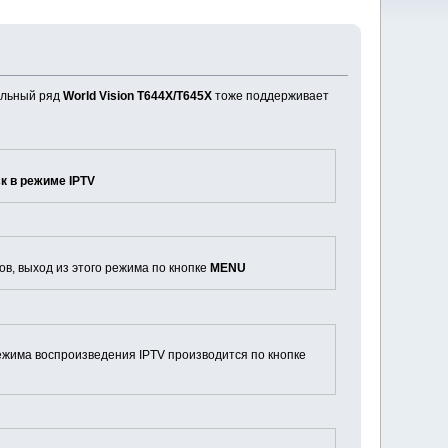
ельный ряд
World Vision T644X/T645X
тоже поддерживает
к в режиме IPTV
ов, выход из этого режима по кнопке
MENU
 режима воспроизведения IPTV производится по кнопке