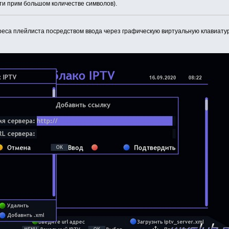
ти прим большом количестве символов).
реса плейлиста посредством ввода через графическую виртуальную клавиатуру