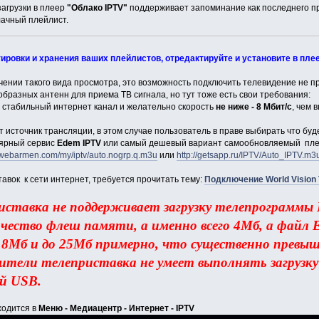
загрузки в плеер
"Облако IPTV"
поддерживает запоминание как последнего пр
лачный плейлист.
ировки и хранения ваших плейлистов, отредактируйте и установите в пле
ючении такого вида просмотра, это возможность подключить телевидение не п
бразных антенн для приема ТВ сигнала, но тут тоже есть свои требования:
о стабильный интернет канал и желательно скорость
не ниже - 8 Мбит/с
, чем 
источник трансляции, в этом случае пользователь в праве выбирать что буде
лярный сервис
Edem IPTV
или самый дешевый вариант самообновляемый плей
//webarmen.com/my/iptv/auto.nogrp.q.m3u
или
http://getsapp.ru/IPTV/Auto_IPTV.m3
авок к сети интернет, требуется прочитать тему:
Подключение World Vision 
иставка не поддерживает загрузку телепрограммы 
ичество флеш памяти, а именно всего 4Мб, а файл 
8Мб и до 25Мб примерно, что существенно превы
ители телеприставка не умеет выполнять загрузку
ей USB.
ходится в
Меню - Медиацентр - Интернет - IPTV