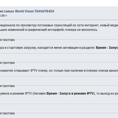
иставках World Vision T644X/T645X
:38 »
кционала по просмотру потоковых трансляций из сети интернет, новый мод
ьших изменений в графический интерфейс плеера не вносилось.
стратора
ра в стартовую загрузку, находится меню активации в разделе:
Время - Запус
стратора
 нажатие открывает IPTV плеер, но только при наличии в плеере списка канал
стратора
ружена в режиме IPTV (Активен
Время - Запуск в режиме IPTV
), то выход из
стратора