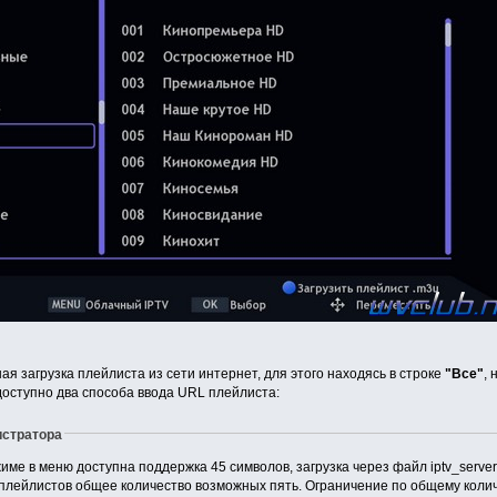
 загрузка плейлиста из сети интернет, для этого находясь в строке
"Все"
,
 доступно два способа ввода URL плейлиста:
стратора
име в меню доступна поддержка 45 символов, загрузка через файл iptv_server
 плейлистов общее количество возможных пять. Ограничение по общему количе