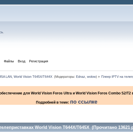
сь
.
Файлы
Вход
Регистрация
645A LAN, World Vision T645X/T644X 
(Модераторы:
Ednaz
,
wolow
) »
Плеер IPTV на телеп
еспечение для World Vision Foros Ultra и World Vision Foros Combo S2/T
по ссылке
Подробней в теме:
телеприставках World Vision T644X/T645X (Прочитано 13621 р