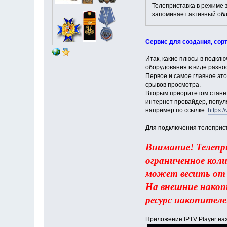
Телеприставка в режиме 
запоминает активный об
Сервис для создания, сорт
Итак, какие плюсы в подкл
оборудования в виде разноо
Первое и самое главное эт
срывов просмотра.
Вторым приоритетом станет 
интернет провайдер, попу
например по ссылке:
https:
Для подключения телеприст
Внимание! Телепр
ограниченное кол
может весить от 
На внешние накоп
ресурс накопител
Приложение IPTV Player на