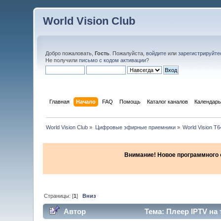
World Vision Club
Добро пожаловать,
Гость
. Пожалуйста,
войдите
или
зарегистрируйте
Не получили
письмо с кодом активации
?
Главная
Начало
FAQ
Помощь
Каталог каналов
Календарь
World Vision Club
»
Цифровые эфирные приемники
»
World Vision T
Внимание! Новое программного об
Страницы: [
1
]
Вниз
Автор
Тема: Плеер IPTV на 