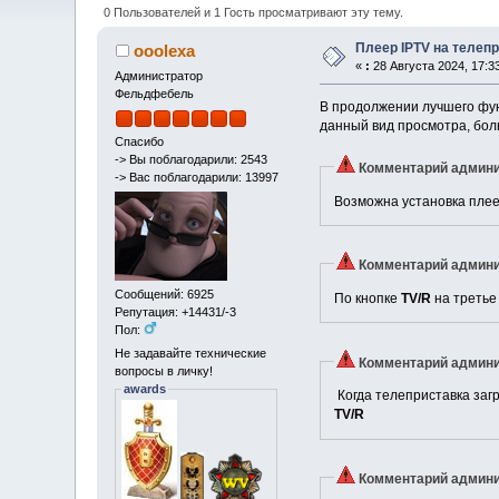
0 Пользователей и 1 Гость просматривают эту тему.
Плеер IPTV на телепр
ooolexa
«
:
28 Августа 2024, 17:33
Администратор
Фельдфебель
В продолжении лучшего фун
данный вид просмотра, бол
Спасибо
-> Вы поблагодарили: 2543
Комментарий админи
-> Вас поблагодарили: 13997
Возможна установка плее
Комментарий админи
Сообщений: 6925
По кнопке
TV/R
на третье
Репутация: +14431/-3
Пол:
Не задавайте технические
Комментарий админи
вопросы в личку!
awards
Когда телеприставка заг
TV/R
Комментарий админи