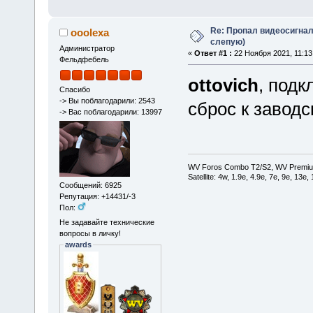
Re: Пропал видеосигнал
ooolexa
слепую)
Администратор
«
Ответ #1 :
22 Ноября 2021, 11:13
Фельдфебель
ottovich
, подк
Спасибо
-> Вы поблагодарили: 2543
сброс к завод
-> Вас поблагодарили: 13997
WV Foros Combo T2/S2, WV Premiu
Satellite: 4w, 1.9е, 4.9e, 7e, 9e, 13e
Сообщений: 6925
Репутация: +14431/-3
Пол:
Не задавайте технические
вопросы в личку!
awards