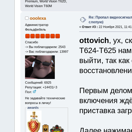
Premium, World Vision T62D,
World Vision T60M
Re: Пропал видеосигнал
ooolexa
слепую)
Администратор
«
Ответ #3 :
22 Ноября 2021, 11:41
Фельдфебель
ottovich
, ух, 
Спасибо
-> Вы поблагодарили: 2543
Т624-Т625 нам
-> Вас поблагодарили: 13997
выйти, так как
восстановлени
Сообщений: 6925
Репутация: +14431/-3
Первым делом 
Пол:
включения ждё
Не задавайте технические
вопросы в личку!
awards
приставка загр
Далее нажимае