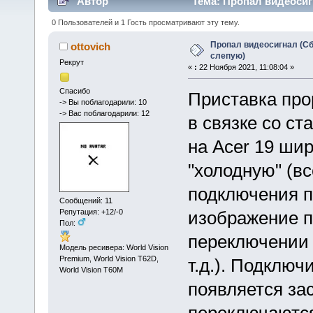
Автор
Тема: Пропал видеосигн
0 Пользователей и 1 Гость просматривают эту тему.
Пропал видеосигнал (Сб
ottovich
слепую)
Рекрут
«
:
22 Ноября 2021, 11:08:04 »
Спасибо
Приставка прор
-> Вы поблагодарили: 10
-> Вас поблагодарили: 12
в связке со с
на Acer 19 ши
"холодную" (вс
подключения п
Сообщений: 11
Репутация: +12/-0
изображение п
Пол:
переключении 
Модель ресивера: World Vision
Premium, World Vision T62D,
т.д.). Подключ
World Vision T60M
появляется зас