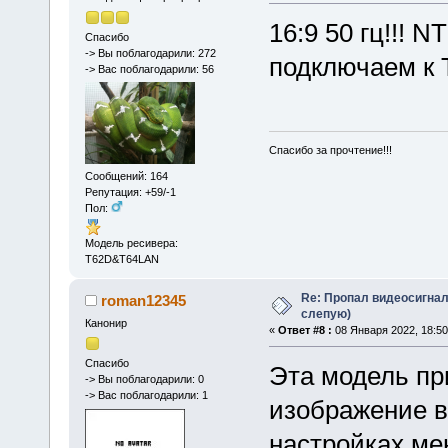
16:9 50 гц!!! 
Спасибо
-> Вы поблагодарили: 272
подключаем к 
-> Вас поблагодарили: 56
Спасибо за прочтение!!!
Сообщений: 164
Репутация: +59/-1
Пол:
Модель ресивера:
T62D&T64LAN
Re: Пропал видеосигнал
roman12345
слепую)
Канонир
«
Ответ #8 :
08 Января 2022, 18:50
Спасибо
Эта модель пр
-> Вы поблагодарили: 0
-> Вас поблагодарили: 1
изображение в
настройках ме