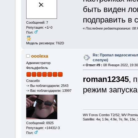
быть виден лог
подправить в
Сообщений: 7
Репутация: +1/-0
«
Последнее редактирование: 08 Я
Пол:
Модель ресивера: T62D
Re: Пропал видеосигнал
ooolexa
слепую)
Администратор
«
Ответ #9 :
08 Января 2022, 19:30
Фельдфебель
roman12345
, 
Спасибо
-> Вы поблагодарили: 2543
режим запуска 
-> Вас поблагодарили: 13997
WV Foros Combo T2/S2, WV Premiu
Satellite: 4w, 1.9е, 4.9e, 7e, 9e, 13e
Сообщений: 6925
Репутация: +14431/-3
Пол: