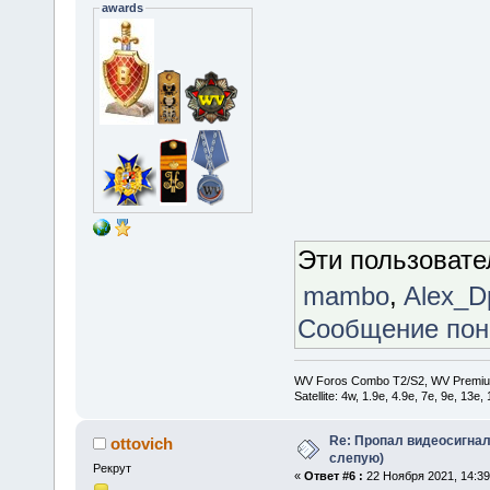
awards
Эти пользоват
mambo
,
Alex_D
Сообщение по
WV Foros Combo T2/S2, WV Premiu
Satellite: 4w, 1.9е, 4.9e, 7e, 9e, 13e
Re: Пропал видеосигнал
ottovich
слепую)
Рекрут
«
Ответ #6 :
22 Ноября 2021, 14:39