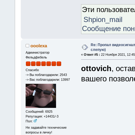
Эти пользоват
Shpion_mail
Сообщение по
Re: Пропал видеосигнал
ooolexa
слепую)
Администратор
«
Ответ #5 :
22 Ноября 2021, 12:45
Фельдфебель
ottovich
, оста
Спасибо
-> Вы поблагодарили: 2543
вашего позволе
-> Вас поблагодарили: 13997
Сообщений: 6925
Репутация: +14431/-3
Пол:
Не задавайте технические
вопросы в личку!