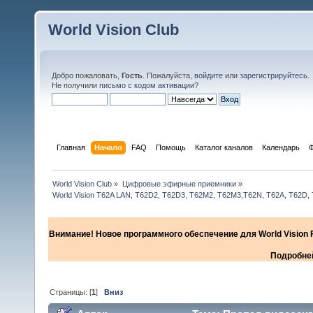
World Vision Club
Добро пожаловать,
Гость
. Пожалуйста,
войдите
или
зарегистрируйтесь
.
Не получили
письмо с кодом активации
?
Главная
Начало
FAQ
Помощь
Каталог каналов
Календарь
World Vision Club
»
Цифровые эфирные приемники
»
World Vision T62A LAN, T62D2, T62D3, T62M2, T62M3,T62N, T62A, T62D,
Внимание! Новое программного обеспечение для World Vision F
Подробней
Страницы: [
1
]
Вниз