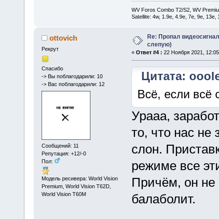
WV Foros Combo T2/S2, WV Premiu
Satellite: 4w, 1.9е, 4.9e, 7e, 9e, 13e
Re: Пропал видеосигнал
ottovich
слепую)
Рекрут
«
Ответ #4 :
22 Ноября 2021, 12:05
Спасибо
Цитата: ooole
-> Вы поблагодарили: 10
-> Вас поблагодарили: 12
Всё, если всё
Урааа, заработ
то, что нас не
слон. Приставк
Сообщений: 11
Репутация: +12/-0
Пол:
режиме все эти
Причём, он не 
Модель ресивера: World Vision
Premium, World Vision T62D,
World Vision T60M
балаболит.