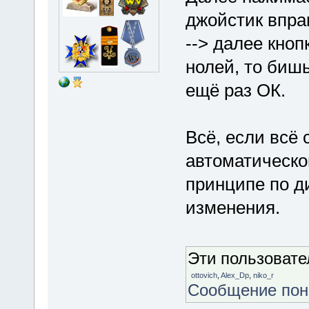
джойстик вправ
--> далее кноп
нолей, то бишь
ещё раз ОК.
Всё, если всё
автоматической
принципе по д
изменения.
Эти пользоват
ottovich
,
Alex_Dp
,
niko_r
Сообщение по