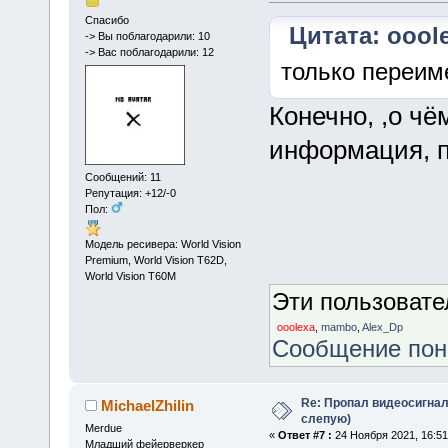
Спасибо
Цитата: ooole
-> Вы поблагодарили: 10
-> Вас поблагодарили: 12
только переи
Конечно, ,о чё
информация, п
Сообщений: 11
Репутация: +12/-0
Пол:
Модель ресивера: World Vision
Premium, World Vision T62D,
World Vision T60M
Эти пользоват
ooolexa
,
mambo
,
Alex_Dp
Сообщение по
Re: Пропал видеосигнал
MichaelZhilin
слепую)
Merdue
«
Ответ #7 :
24 Ноября 2021, 16:51
Младший фейерверкер