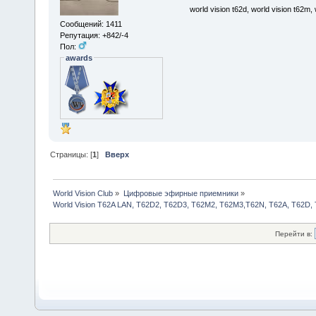
world vision t62d, world vision t62m, 
Сообщений: 1411
Репутация: +842/-4
Пол:
awards
Страницы: [
1
]
Вверх
World Vision Club
»
Цифровые эфирные приемники
»
World Vision T62A LAN, T62D2, T62D3, T62M2, T62M3,T62N, T62A, T62D,
Перейти в: