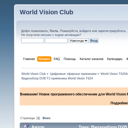
World Vision Club
Добро пожаловать,
Гость
. Пожалуйста,
войдите
или
зарегистрируйтесь
.
Не получили
письмо с кодом активации
?
Главная
Начало
FAQ
Помощь
Каталог каналов
Календарь
World Vision Club
»
Цифровые эфирные приемники
»
World Vision T625A
Видеообзор DVB T2 приёмника World Vision T624
Внимание! Новое программного обеспечение для World Vision F
Подробней
Страницы: [
1
]
Вниз
Автор
Тема: Видеообзор DVB T