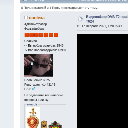
0 Пользователей и 1 Гость просматривают эту тему.
Видеообзор DVB T2 приё
ooolexa
T624
Администратор
«
:
17 Февраля 2021, 17:00:53 »
Фельдфебель
Спасибо
-> Вы поблагодарили: 2543
-> Вас поблагодарили: 13997
Сообщений: 6925
Репутация: +14431/-3
Пол:
Не задавайте технические
вопросы в личку!
awards