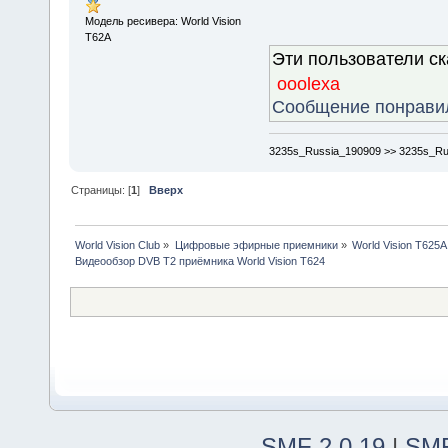
Модель ресивера: World Vision
T62A
Эти пользователи с
ooolexa
Сообщение понрави
3235s_Russia_190909 >> 3235s_Ru
Страницы: [
1
]
Вверх
World Vision Club
»
Цифровые эфирные приемники
»
World Vision T625A
Видеообзор DVB T2 приёмника World Vision T624
SMF 2.0.19
|
SMF