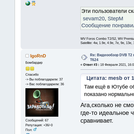
Эти пользователи с
sevam20
,
StepM
Сообщение понрави
WV Foros Combo T2/S2, WV Premiu
Satellite: 4w, 1.9е, 4.9e, 7e, 9e, 13e
Re: Видеообзор DVB T2 
IgoRnD
T624
Бомбардир
«
Ответ #3 :
18 Февраля 2021, 16:0
Спасибо
Цитата: mesb от 1
-> Вы поблагодарили: 37
-> Вас поблагодарили: 36
Там ещё в Ютубе об
показано нормальн
Ага,сколько не смо
где-то идеальное 
сравнивает.
Сообщений: 67
Репутация: +36/-0
Пол: