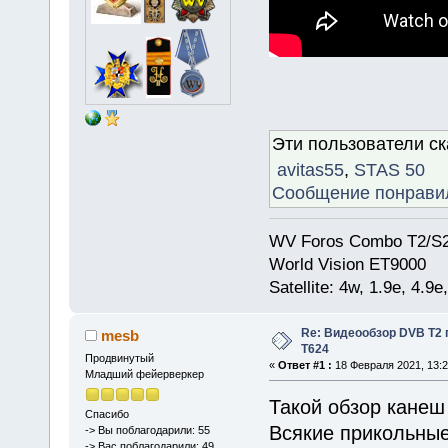
Эти пользователи с
avitas55
,
STAS 50
Сообщение понрави
WV Foros Combo T2/S2
World Vision ET9000
Satellite: 4w, 1.9е, 4.9
Re: Видеообзор DVB T2 
mesb
T624
Продвинутый
«
Ответ #1 :
18 Февраля 2021, 13:2
Младший фейерверкер
Такой обзор канеш
Спасибо
Всякие прикольные
-> Вы поблагодарили: 55
-> Вас поблагодарили: 49