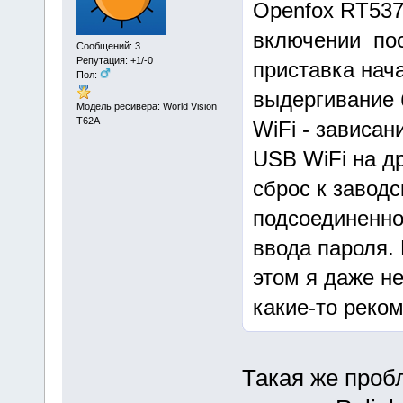
Openfox RT537
включении пос
Сообщений: 3
Репутация: +1/-0
приставка нача
Пол:
выдергивание 
Модель ресивера: World Vision
T62A
WiFi - зависа
USB WiFi на др
сброс к заводс
подсоединенно
ввода пароля. 
этом я даже н
какие-то реко
Такая же пробл