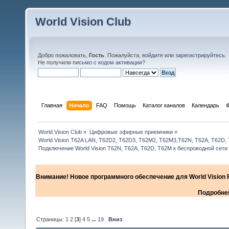
World Vision Club
Добро пожаловать,
Гость
. Пожалуйста,
войдите
или
зарегистрируйтесь
.
Не получили
письмо с кодом активации
?
Главная
Начало
FAQ
Помощь
Каталог каналов
Календарь
World Vision Club
»
Цифровые эфирные приемники
»
World Vision T62A LAN, T62D2, T62D3, T62M2, T62M3,T62N, T62A, T62D,
Подключение World Vision T62N, T62A, T62D, Т62М к беспроводной сети 
Внимание! Новое программного обеспечение для World Vision F
Подробней
Страницы:
1
2
[
3
]
4
5
...
19
Вниз