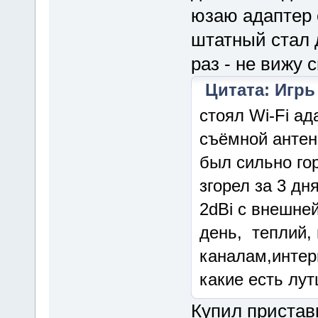
юзаю адаптер о
штатный стал 
раз - не вижу 
Цитата: Игрь 
стоял Wi-Fi а
съёмной антенн
был сильно гор
згорел за 3 д
2dBi c внешне
день, теплий,
каналам,интер
какие есть л
Купил пристав