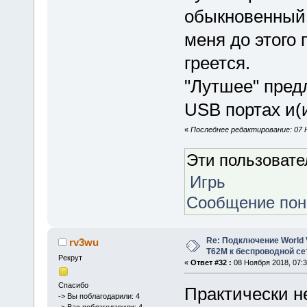
обыкновенный 
меня до этого 
греется.
"Лутшее" пред
USB портах и(
«
Последнее редактирование: 07 Н
Эти пользоват
Игрь
Сообщение по
Re: Подключение World V
rv3wu
Т62М к беспроводной сет
Рекрут
«
Ответ #32 :
08 Ноября 2018, 07:3
Спасибо
Практически не
-> Вы поблагодарили: 4
-> Вас поблагодарили: 4