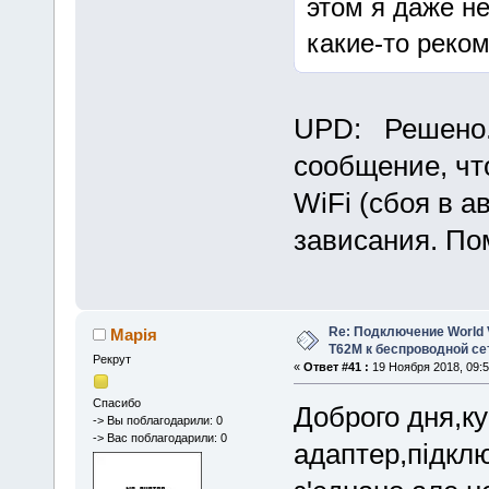
этом я даже н
какие-то реко
UPD: Решено.
сообщение, чт
WiFi (сбоя в 
зависания. По
Re: Подключение World V
Марія
Т62М к беспроводной сет
Рекрут
«
Ответ #41 :
19 Ноября 2018, 09:5
Спасибо
Доброго дня,ку
-> Вы поблагодарили: 0
-> Вас поблагодарили: 0
адаптер,підкл