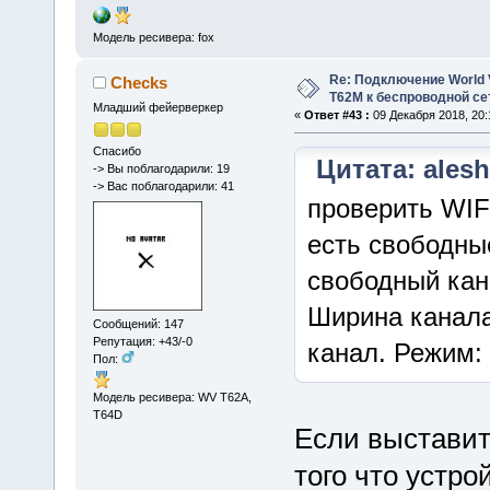
Модель ресивера: fox
Re: Подключение World V
Checks
Т62М к беспроводной сет
Младший фейерверкер
«
Ответ #43 :
09 Декабря 2018, 20:
Спасибо
Цитата: alesh
-> Вы поблагодарили: 19
-> Вас поблагодарили: 41
проверить WIF
есть свободны
свободный кан
Ширина канала
Сообщений: 147
Репутация: +43/-0
канал. Режим:
Пол:
Модель ресивера: WV T62A,
T64D
Если выставит
того что устр