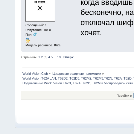
когда вводишь
бесконечно, на
отключал шифр
Сообщений: 1
Репутация: +0/-0
хочет.
Пол:
Модель ресивера: t62a
Страницы:
1
2
[
3
]
4
5
...
19
Вверх
World Vision Club
»
Цифровые эфирные приемники
»
World Vision T62A LAN, T62D2, T62D3, T62M2, T62M3,T62N, T62A, T62D,
Подключение World Vision T62N, T62A, T62D, Т62М к беспроводной сети 
Перейти в: