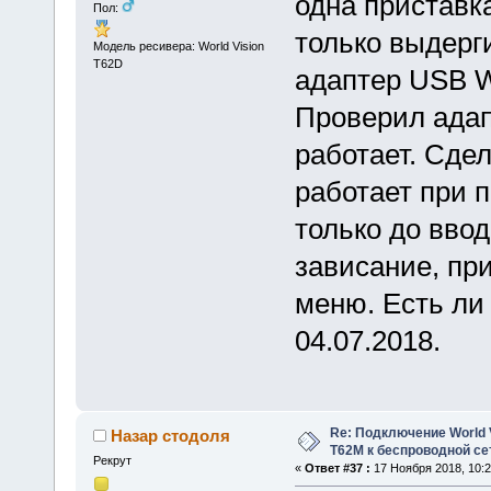
одна приставка
Пол:
только выдерг
Модель ресивера: World Vision
T62D
адаптер USB W
Проверил адап
работает. Сдел
работает при 
только до ввод
зависание, пр
меню. Есть ли
04.07.2018.
Re: Подключение World V
Назар стодоля
Т62М к беспроводной сет
Рекрут
«
Ответ #37 :
17 Ноября 2018, 10:2