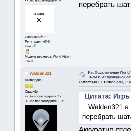
-> Вас поблагодарили: 0
перебрать шат
Сообщений: 15
Репутация: +0/-0
Пол:
Модель ресивера: World Vision
T62N
Re: Подключение World V
Walden321
Т62М к беспроводной сет
Бомбардир
«
Ответ #34 :
09 Ноября 2018, 18:0
Спасибо
Цитата: Игрь 
-> Вы поблагодарили: 12
-> Вас поблагодарили: 108
Walden321 а к
перебрать шат
Аккуратно отле