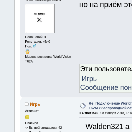
но на приём эт
Сообщений: 4
Репутация: +5/-0
Пол:
Модель ресивера: World Vision
T62A
Эти пользоват
Игрь
Сообщение по
Re: Подключение World V
Игрь
Т62М к беспроводной сет
Активист
«
Ответ #33 :
08 Ноября 2018, 13:0
Спасибо
Walden321 а к
-> Вы поблагодарили: 42