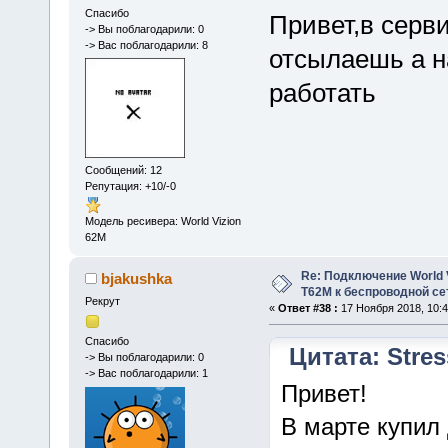
Спасибо
Привет,в серви
-> Вы поблагодарили: 0
-> Вас поблагодарили: 8
отсылаешь а на
работать
Сообщений: 12
Репутация: +10/-0
Модель ресивера: World Vizion
62М
Re: Подключение World V
bjakushka
Т62М к беспроводной сет
Рекрут
«
Ответ #38 :
17 Ноября 2018, 10:4
Спасибо
Цитата: Stres
-> Вы поблагодарили: 0
-> Вас поблагодарили: 1
Привет!
В марте купил