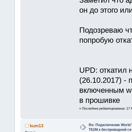
он до этого или
Подозреваю чт
попробую отка
UPD: откатил 
(26.10.2017) -
включенным wi
в прошивке
«
Последнее редактирование: 17 Н
Re: Подключение World V
kum13
Т62М к беспроводной сет