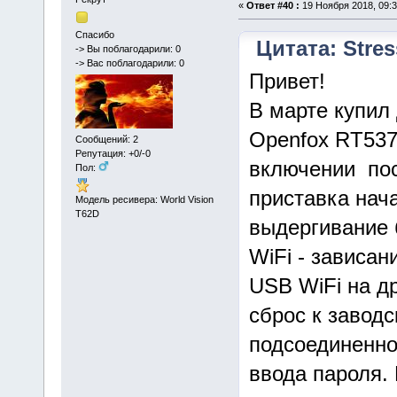
«
Ответ #40 :
19 Ноября 2018, 09:3
Спасибо
Цитата: Stres
-> Вы поблагодарили: 0
-> Вас поблагодарили: 0
Привет!
В марте купил
Openfox RT537
Сообщений: 2
Репутация: +0/-0
включении пос
Пол:
приставка нача
Модель ресивера: World Vision
T62D
выдергивание 
WiFi - зависа
USB WiFi на др
сброс к заводс
подсоединенно
ввода пароля. 