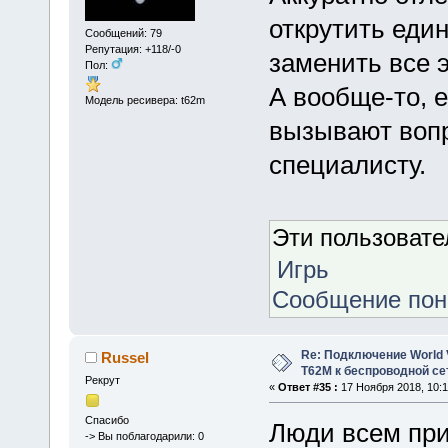
открутить еди
Сообщений: 79
Репутация: +118/-0
заменить все 
Пол:
А вообще-то, е
Модель ресивера: t62m
вызывают вопр
специалисту.
Эти пользоват
Игрь
Сообщение по
Re: Подключение World V
Russel
Т62М к беспроводной сет
Рекрут
«
Ответ #35 :
17 Ноября 2018, 10:1
Спасибо
Люди всем при
-> Вы поблагодарили: 0