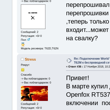
-> Вас поблагодарили: 0
перепрошивал 
перепрошивки 
,теперь только
входит...может
Сообщений: 2
Репутация: +0/-0
на свалку?
Пол:
Модель ресивера: T62D,T62N
Re: Подключение World V
Stress
Т62М к беспроводной сет
Рекрут
«
Ответ #36 :
17 Ноября 2018, 10:2
Спасибо
Привет!
-> Вы поблагодарили: 0
-> Вас поблагодарили: 0
В марте купил
Openfox RT537
включении пос
Сообщений: 2
Репутация: +0/-0