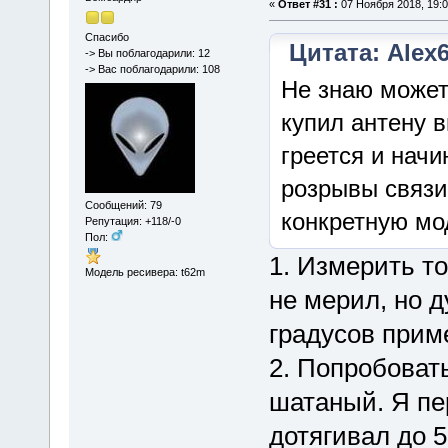
«
Ответ #31 :
07 Ноября 2018, 19:0
Спасибо
Цитата: Alex6
-> Вы поблагодарили: 12
-> Вас поблагодарили: 108
Не знаю может
купил антену 
греется и нач
розрывы связи
Сообщений: 79
конкретную мо
Репутация: +118/-0
Пол:
1. Измерить то
Модель ресивера: t62m
не мерил, но д
градусов прим
2. Попробоват
шатаный. Я пер
дотягивал до 5