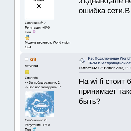
з'єднано,але н
ошибка сети.В
Сообщений: 2
Репутация: +0/-0
Пол:
Модель ресивера: World vision
t62A
Re: Подключение World V
krit
Т62М к беспроводной сет
Активист
«
Ответ #42 :
26 Ноября 2018, 16:1
Спасибо
На wi fi стоит
-> Вы поблагодарили: 2
-> Вас поблагодарили: 7
принимает тако
быть?
Сообщений: 23
Репутация: +7/-0
Пол: