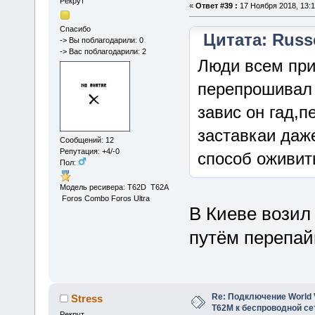
Рекрут
«
Ответ #39 :
17 Ноября 2018, 13:1
Спасибо
Цитата: Russe
-> Вы поблагодарили: 0
-> Вас поблагодарили: 2
Люди всем при
перепрошивал 
завис он гад,п
заставкаи даже
Сообщений: 12
Репутация: +4/-0
способ оживить
Пол:
Модель ресивера: T62D T62A
Foros Combo Foros Ultra
В Киеве возил 
путём перепай
Re: Подключение World V
Stress
Т62М к беспроводной сет
Рекрут