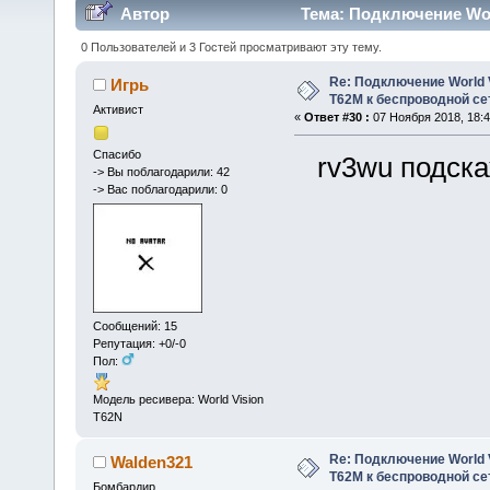
Автор
Тема: Подключение Worl
интернет. (Прочитано 312396 раз)
0 Пользователей и 3 Гостей просматривают эту тему.
Re: Подключение World V
Игрь
Т62М к беспроводной сет
Активист
«
Ответ #30 :
07 Ноября 2018, 18:4
Спасибо
rv3wu подскажи
-> Вы поблагодарили: 42
-> Вас поблагодарили: 0
Сообщений: 15
Репутация: +0/-0
Пол:
Модель ресивера: World Vision
T62N
Re: Подключение World V
Walden321
Т62М к беспроводной сет
Бомбардир