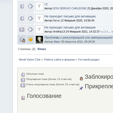
т2
Автор
DON SERGIO CARLEONE
23 Декабря 2020, 20
Не приходит письмо для активации
Автор Гость 12 Февраля 2020, 14:56:44
Не приходит письмо для активации
Автор Vre9niy13 24 Февраля 2021, 14:32:37
«
1
2
3
...
5
Проблемы с регистрацией или авторизацией 
Автор
Макс
09 Августа 2011, 09:28:06
Страницы: [
1
]
Вверх
World Vision Club
»
Работа сайта и форума
»
Гостевой раздел
Обычная тема
Заблокиро
Популярная тема (более 15 ответов)
Очень популярная тема (более 25 ответов)
Прикрепле
Голосование