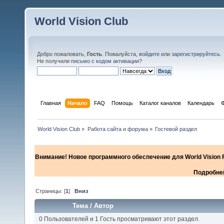
World Vision Club
Добро пожаловать,
Гость
. Пожалуйста,
войдите
или
зарегистрируйтесь
.
Не получили
письмо с кодом активации
?
Главная
Начало
FAQ
Помощь
Каталог каналов
Календарь
World Vision Club
»
Работа сайта и форума
»
Гостевой раздел
Внимание! Новое программного обеспечение для World Vision F
Подробней
Страницы: [
1
]
Вниз
Тема
/
Автор
0 Пользователей и 1 Гость просматривают этот раздел.