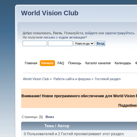
World Vision Club
Добро пожаловать,
Гость
. Пожалуйста,
войдите
или
зарегистрируйтесь
.
Не получили
письмо с кодом активации
?
Главная
Начало
FAQ
Помощь
Каталог каналов
Календарь
World Vision Club
»
Работа сайта и форума
»
Гостевой раздел
Внимание! Новое программного обеспечение для World Vision F
Подробней
Страницы: [
1
]
Вниз
Тема
/
Автор
0 Пользователей и 2 Гостей просматривают этот раздел.