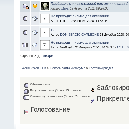
Проблемы с регистрацией или авторизацией 
Автор
Макс
09 Августа 2011, 09:28:06
Не приходит письмо для активации
Автор Гость 12 Февраля 2020, 14:56:44
т2
Автор
DON SERGIO CARLEONE
23 Декабря 2020, 20
Не приходит письмо для активации
Автор Vre9niy13 24 Февраля 2021, 14:32:37
«
1
2
3
...
5
Страницы: [
1
]
Вверх
World Vision Club
»
Работа сайта и форума
»
Гостевой раздел
Обычная тема
Заблокиро
Популярная тема (более 15 ответов)
Очень популярная тема (более 25 ответов)
Прикрепле
Голосование