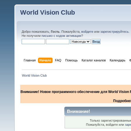
World Vision Club
Добро пожаловать,
Гость
. Пожалуйста,
войдите
или
зарегистрируйтесь
.
Не получили
письмо с кодом активации
?
Главная
Начало
FAQ
Помощь
Каталог каналов
Календарь
World Vision Club
Внимание! Новое программного обеспечение для World Vision F
Подробней
Внимание!
Только зарегистрированные
Пожалуйста, войдите или
зар