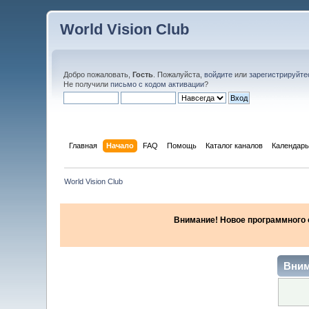
World Vision Club
Добро пожаловать,
Гость
. Пожалуйста,
войдите
или
зарегистрируйте
Не получили
письмо с кодом активации
?
Главная
Начало
FAQ
Помощь
Каталог каналов
Календарь
World Vision Club
Внимание! Новое программного об
Вним