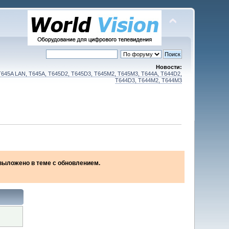
Новости:
T645A LAN, T645A, T645D2, T645D3, T645M2, T645M3, T644A, T644D2,
T644D3, T644M2, T644M3
2 выложено в теме с обновлением.