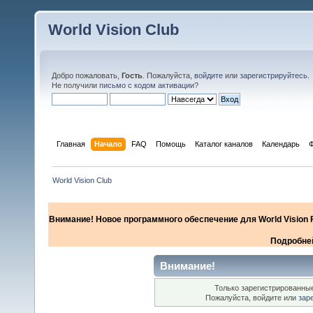
World Vision Club
Добро пожаловать,
Гость
. Пожалуйста,
войдите
или
зарегистрируйтесь
.
Не получили
письмо с кодом активации
?
Главная
Начало
FAQ
Помощь
Каталог каналов
Календарь
World Vision Club
Внимание! Новое программного обеспечение для World Vision F
Подробней
Внимание!
Только зарегистрированные
Пожалуйста, войдите или
зар