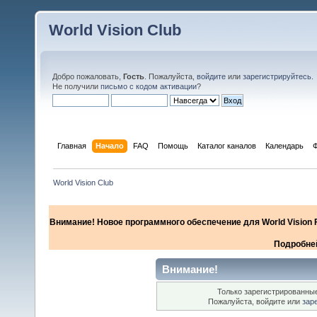
World Vision Club
Добро пожаловать,
Гость
. Пожалуйста,
войдите
или
зарегистрируйтесь
.
Не получили
письмо с кодом активации
?
Главная
Начало
FAQ
Помощь
Каталог каналов
Календарь
World Vision Club
Внимание! Новое программного обеспечение для World Vision F
Подробней
Внимание!
Только зарегистрированные
Пожалуйста, войдите или
зар