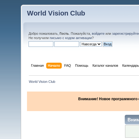
World Vision Club
Добро пожаловать,
Гость
. Пожалуйста,
войдите
или
зарегистрируйте
Не получили
письмо с кодом активации
?
Главная
Начало
FAQ
Помощь
Каталог каналов
Календарь
World Vision Club
Внимание! Новое программного об
Вним