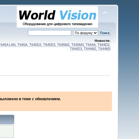
Новости:
T645A LAN, T645A, T645D2, T645D3, T645M2, T645M3, T644A, T644D2,
T644D3, T644M2, T644M3
2 выложено в теме с обновлением.