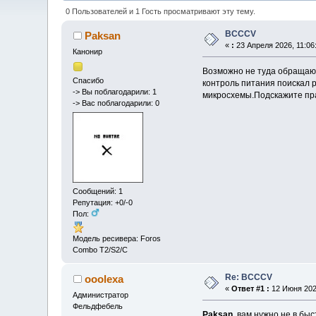
0 Пользователей и 1 Гость просматривают эту тему.
BCCCV
Paksan
«
:
23 Апреля 2026, 11:06
Канонир
Возможно не туда обращаюс
Спасибо
контроль питания поискал 
-> Вы поблагодарили: 1
микросхемы.Подскажите пр
-> Вас поблагодарили: 0
Сообщений: 1
Репутация: +0/-0
Пол:
Модель ресивера: Foros
Combo T2/S2/C
Re: BCCCV
ooolexa
«
Ответ #1 :
12 Июня 2026
Администратор
Фельдфебель
Paksan
, вам нужно не в бы