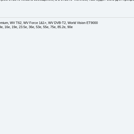
mium, WV T62, WV Force 1&1+, WV DVB-T2, World Vision ET9000
 13e, 16е, 19e, 23.5e, 36e, 53е, 55e, 75e, 85.2e, 90e