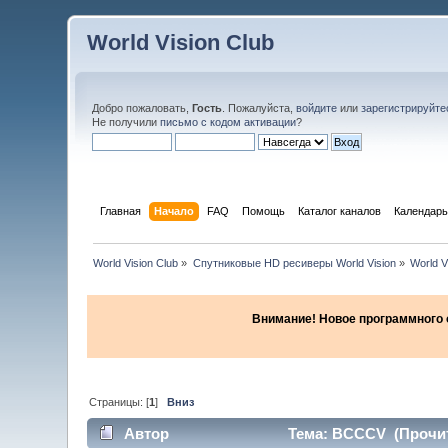
World Vision Club
Добро пожаловать,
Гость
. Пожалуйста,
войдите
или
зарегистрируйте
Не получили
письмо с кодом активации
?
Главная
Начало
FAQ
Помощь
Каталог каналов
Календарь
World Vision Club
»
Спутниковые HD ресиверы World Vision
»
World V
Внимание! Новое программного об
Страницы: [
1
]
Вниз
Автор
Тема: BCCCV (Прочит