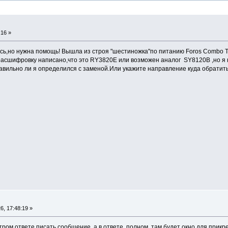
:16 »
ь,но нужна помощь! Вышла из строя "шестиножка"по питанию Foros Combo T
расшифровку написано,что это RY3820E или возможен аналог SY8120B ,но я 
авильно ли я определился с заменой.Или укажите направление куда обрат
, 17:48:19 »
стром ответе писать сообщение, а в ответе полном, там будет окно для прик