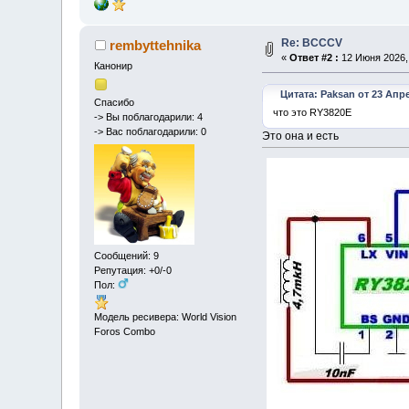
Re: BCCCV
rembyttehnika
«
Ответ #2 :
12 Июня 2026, 
Канонир
Цитата: Paksan от 23 Апре
Спасибо
что это RY3820E
-> Вы поблагодарили: 4
-> Вас поблагодарили: 0
Это она и есть
Сообщений: 9
Репутация: +0/-0
Пол:
Модель ресивера: World Vision
Foros Combo