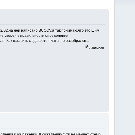
2/S2,на ней написано BCCCV,я так понимаю,что это Шим
не уверен в правильности определения
иться. Как вставить сюда фото платы-не разобрался...
Записан
репления изображений. К сожалению сути не меняет, схем у