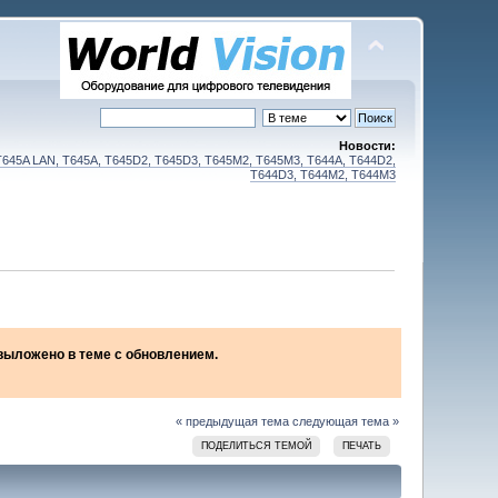
Новости:
T645A LAN, T645A, T645D2, T645D3, T645M2, T645M3, T644A, T644D2,
T644D3, T644M2, T644M3
2 выложено в теме с обновлением.
« предыдущая тема
следующая тема »
ПОДЕЛИТЬСЯ ТЕМОЙ
ПЕЧАТЬ