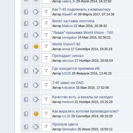
Автор
valera_fx
28 Июля 2014, 16:22:50
Как Т-40 подключить к компьютеру
Автор
ЮрийT-40
09 Марта 2017, 07:14:39
Висит заставка логотипа
Автор
Malison
21 Мая 2016, 20:38:42
"Левая" прошивка World Vision - T40
Автор
seregabor
24 Мая 2016, 02:30:21
World-VisionT-40
Автор
annat
17 Сентября 2014, 19:35:19
Пропадает сигнал
Автор
alexsius
17 Ноября 2015, 20:56:54
Где находится приемник ИК
Автор
b3105
28 Февраля 2016, 13:45:25
T-40 завис на OAD
Автор
kolyabok
15 Мая 2015, 17:52:06
Качество есть, а каналы не находит
Автор
medved
21 Ноября 2015, 19:15:29
Как выразить хотелки производителю?
Автор
crc32
29 Сентября 2014, 09:19:29
Пропали цвета
Автор
Simmalion
25 Июня 2015, 16:59:12