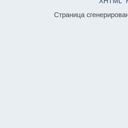
XHTML
Страница сгенерирована