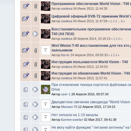
Программное обеспечение World Vision - T40 (A
Автор
ooolexa
04 Июня 2013, 11:44:30
Цифровой эфирный DVB-T2 приемник World V
Автор
ooolexa
04 Июня 2013, 11:47:09
«
1
2
3
...
8
»
Восстановительное программное обеспечение
T40 (Ali 7816)
Автор
ooolexa
08 Апреля 2014, 10:18:13
«
1
2
3
»
Worl Wision T-40 восcтановление для тех кто
паяльником
Автор
fos-kr
24 Апреля 2014, 09:50:33
«
1
2
3
»
Инструкция пользователя World Vision - T40
Автор
ooolexa
04 Июня 2013, 12:34:53
Инструкция по обновлению World Vision - T40
Автор
ooolexa
04 Июня 2013, 11:57:41
При отключении тюнера портится файловая си
Drive
Автор
user-1
28 Апреля 2016, 00:07:34
Двухцветное свечение свеодиода "World Vision 
Автор
Михаил-78
12 Апреля 2015, 17:24:23
Нет сигнала на 1-10 каналы
Автор
Батяня комбат
02 Мая 2017, 09:41:38
Не могу найти функцию " питание антенны" на W