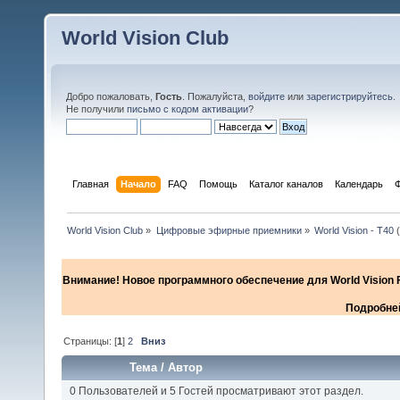
World Vision Club
Добро пожаловать,
Гость
. Пожалуйста,
войдите
или
зарегистрируйтесь
.
Не получили
письмо с кодом активации
?
Главная
Начало
FAQ
Помощь
Каталог каналов
Календарь
World Vision Club
»
Цифровые эфирные приемники
»
World Vision - T40
(
Внимание! Новое программного обеспечение для World Vision F
Подробней
Страницы: [
1
]
2
Вниз
Тема
/
Автор
0 Пользователей и 5 Гостей просматривают этот раздел.