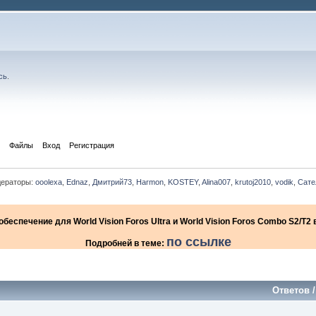
сь
.
Файлы
Вход
Регистрация
ераторы:
ooolexa
,
Ednaz
,
Дмитрий73
,
Harmon
,
KOSTEY
,
Alina007
,
krutoj2010
,
vodik
,
Сате
еспечение для World Vision Foros Ultra и World Vision Foros Combo S2/T
по ссылке
Подробней в теме:
Ответов