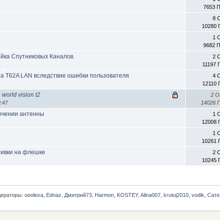
7653 
8 
10280 
1 
9682 
ойка Спутниковых Каналов.
2 
1
11197 
а T62A LAN вследствие ошибки пользователя
4 
12110 
orld vision t2
2 
:47
14026 
лючении антенны
1 
12008 
1 
10261 
шивки на флешке
2 
10245 
ераторы:
ooolexa
,
Ednaz
,
Дмитрий73
,
Harmon
,
KOSTEY
,
Alina007
,
krutoj2010
,
vodik
,
Сате