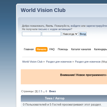
World Vision Club
Добро пожаловать,
Гость
. Пожалуйста,
войдите
или
зарегистрируйте
Не получили
письмо с кодом активации
?
Главная
Начало
FAQ
Помощь
Каталог каналов
Календарь
World Vision Club
»
Раздел для новичков
»
Раздел для новичков
(Мод
Внимание! Новое программного об
Страницы: [
1
]
2
3
...
6
Вниз
Тема
/
Автор
0 Пользователей и 5 Гостей просматривают этот раздел.