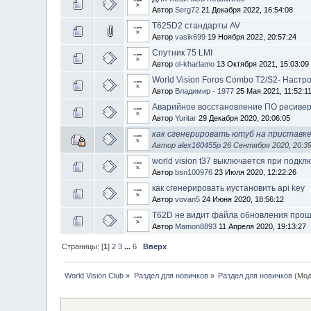
Автор
Serg72
21 Декабря 2022, 16:54:08
T625D2 стандарты AV
Автор
vasik699
19 Ноября 2022, 20:57:24
Cпутник 75 LMI
Автор
ol-kharlamo
13 Октября 2021, 15:03:09
World Vision Foros Combo T2/S2- Настр
Автор
Владимир - 1977
25 Мая 2021, 11:52:1
Аварийное восстановление ПО ресивер
Автор
Yuritar
29 Декабря 2020, 20:06:05
как сгенерировать ютуб на приставке w
Автор
alex160455p
26 Сентября 2020, 20:39
world vision t37 выключается при подк
Автор
bsn100976
23 Июля 2020, 12:22:26
как сгенерировать иустановить арi key
Автор
vovan5
24 Июня 2020, 18:56:12
T62D не видит файла обновления про
Автор
Mamon8893
11 Апреля 2020, 19:13:27
Страницы: [
1
]
2
3
...
6
Вверх
World Vision Club
»
Раздел для новичков
»
Раздел для новичков
(Мод