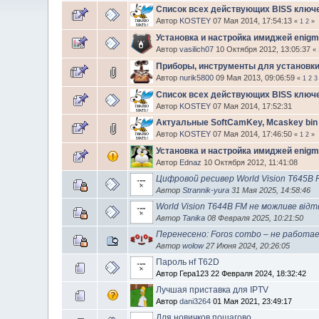
Список всех действующих BISS ключе
Автор
KOSTEY
07 Мая 2014, 17:54:13
«
1
2
»
Установка и настройка имиджей enigm
Автор
vasilich07
10 Октября 2012, 13:05:37
«
Приборы, инструменты для установки 
Автор
nurik5800
09 Мая 2013, 09:06:59
«
1
2
3
Список всех действующих BISS ключе
Автор
KOSTEY
07 Мая 2014, 17:52:31
Актуальные SoftCamKey, Mcaskey bin
Автор
KOSTEY
07 Мая 2014, 17:46:50
«
1
2
»
Установка и настройка имиджей enigm
Автор
Ednaz
10 Октября 2012, 11:41:08
Цифровой ресивер World Vision T645B 
Автор
Strannik-yura
31 Мая 2025, 14:58:46
World Vision T644B FM не можливе від
Автор
Tanika
08 Февраля 2025, 10:21:50
Перенесено: Foros combo – не работа
Автор
wolow
27 Июня 2024, 20:26:05
Пароль нf T62D
Автор Гера123 22 Февраля 2024, 18:32:42
Лучшая приставка для IPTV
Автор
dani3264
01 Мая 2021, 23:49:17
Для новичков пошагово