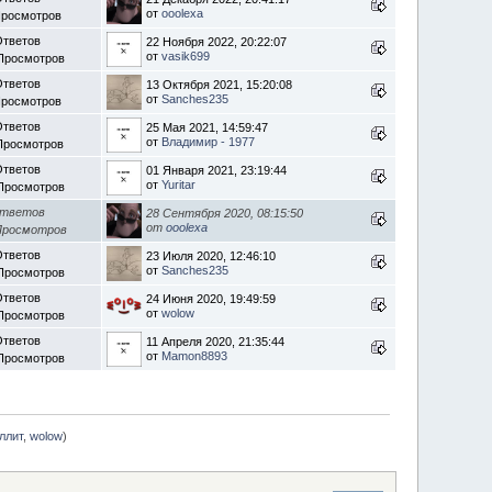
от
ooolexa
Просмотров
Ответов
22 Ноября 2022, 20:22:07
от
vasik699
Просмотров
Ответов
13 Октября 2021, 15:20:08
от
Sanches235
Просмотров
Ответов
25 Мая 2021, 14:59:47
от
Владимир - 1977
Просмотров
Ответов
01 Января 2021, 23:19:44
от
Yuritar
Просмотров
Ответов
28 Сентября 2020, 08:15:50
от
ooolexa
Просмотров
Ответов
23 Июля 2020, 12:46:10
от
Sanches235
Просмотров
Ответов
24 Июня 2020, 19:49:59
от
wolow
Просмотров
Ответов
11 Апреля 2020, 21:35:44
от
Mamon8893
Просмотров
ллит
,
wolow
)