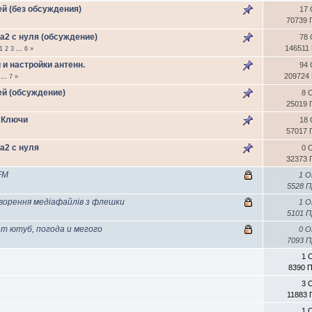
й (без обсуждения)
17 
70739 
a2 с нуля (обсуждение)
78 
146511
1
2
3
...
6
»
и настройки антенн.
94 
209724
...
7
»
й (обсуждение)
8 
25019 
 Ключи
18 
57017 
a2 с нуля
0 
32373 
FM
1 
5528 
творення медіафайлів з флешки
1 
5101 
ет ютуб, погода и мегого
0 
7093 
1 
8390 
3 
11883 
1 