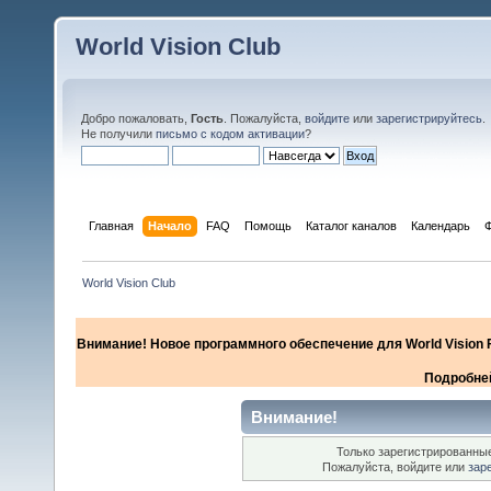
World Vision Club
Добро пожаловать,
Гость
. Пожалуйста,
войдите
или
зарегистрируйтесь
.
Не получили
письмо с кодом активации
?
Главная
Начало
FAQ
Помощь
Каталог каналов
Календарь
World Vision Club
Внимание! Новое программного обеспечение для World Vision F
Подробней
Внимание!
Только зарегистрированные
Пожалуйста, войдите или
зар