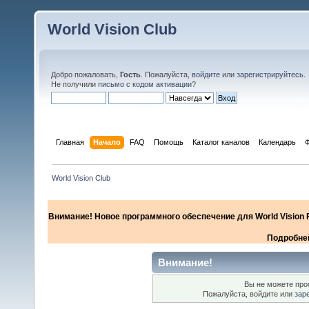
World Vision Club
Добро пожаловать,
Гость
. Пожалуйста,
войдите
или
зарегистрируйтесь
.
Не получили
письмо с кодом активации
?
Главная
Начало
FAQ
Помощь
Каталог каналов
Календарь
World Vision Club
Внимание! Новое программного обеспечение для World Vision F
Подробней
Внимание!
Вы не можете про
Пожалуйста, войдите или
зар