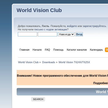
World Vision Club
Добро пожаловать,
Гость
. Пожалуйста,
войдите
или
зарегистрируйтесь
.
Не получили
письмо с кодом активации
?
Главная
Начало
FAQ
Помощь
Каталог каналов
Календарь
D
World Vision Club
»
Downloads
»
World Vision T624X/T625X
Внимание! Новое программного обеспечение для World Vision F
Подробней
World 
SEARCH