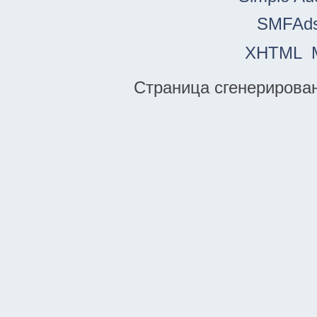
SMFAd
XHTML
Страница сгенерирована