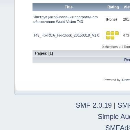
Title
Rating
Vie
Инструкция обновления программного
(None)
291
обеспечения World Vision Т43
T43_Fix-RCA_Fix-Clock_20150318_V1.0
473
0 Members и 1 Гость
Pages: [
1
]
Re
Powered by:
Down
SMF 2.0.19
|
SMF
Simple Au
SMFAd