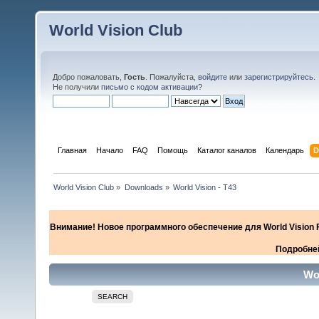
World Vision Club
Добро пожаловать,
Гость
. Пожалуйста,
войдите
или
зарегистрируйтесь
.
Не получили
письмо с кодом активации
?
Главная
Начало
FAQ
Помощь
Каталог каналов
Календарь
D
World Vision Club
»
Downloads
»
World Vision - T43
Внимание! Новое программного обеспечение для World Vision F
Подробней
Wor
SEARCH