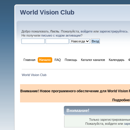
World Vision Club
Добро пожаловать,
Гость
. Пожалуйста,
войдите
или
зарегистрируйтесь
.
Не получили
письмо с кодом активации
?
Главная
Начало
FAQ
Помощь
Каталог каналов
Календарь
World Vision Club
Внимание! Новое программного обеспечение для World Vision F
Подробней
Внимание!
Только зарегистрированные
Пожалуйста, войдите или
зар