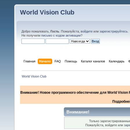
World Vision Club
Добро пожаловать,
Гость
. Пожалуйста,
войдите
или
зарегистрируйтесь
.
Не получили
письмо с кодом активации
?
Главная
Начало
FAQ
Помощь
Каталог каналов
Календарь
World Vision Club
Внимание! Новое программного обеспечение для World Vision F
Подробней
Внимание!
Только зарегистрированные
Пожалуйста, войдите или
зар