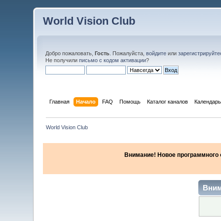
World Vision Club
Добро пожаловать,
Гость
. Пожалуйста,
войдите
или
зарегистрируйте
Не получили
письмо с кодом активации
?
Главная
Начало
FAQ
Помощь
Каталог каналов
Календарь
World Vision Club
Внимание! Новое программного об
Вним