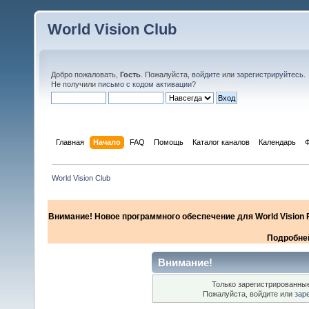
World Vision Club
Добро пожаловать,
Гость
. Пожалуйста,
войдите
или
зарегистрируйтесь
.
Не получили
письмо с кодом активации
?
Главная
Начало
FAQ
Помощь
Каталог каналов
Календарь
World Vision Club
Внимание! Новое программного обеспечение для World Vision F
Подробней
Внимание!
Только зарегистрированные
Пожалуйста, войдите или
зар