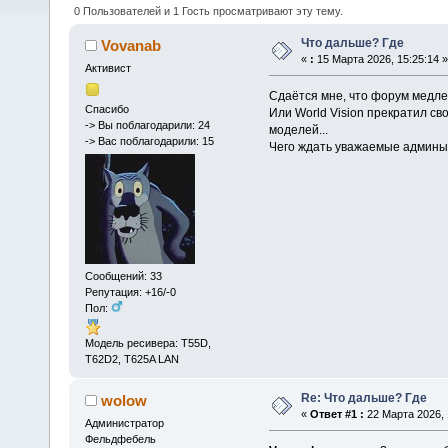
0 Пользователей и 1 Гость просматривают эту тему.
Что дальше? Где
Vovanab
«
:
15 Марта 2026, 15:25:14 »
Активист
Сдаётся мне, что форум медлен
Спасибо
Или World Vision прекратил с
-> Вы поблагодарили: 24
моделей...
-> Вас поблагодарили: 15
Чего ждать уважаемые админ
Сообщений: 33
Репутация: +16/-0
Пол:
Модель ресивера: Т55D,
Т62D2, T625A LAN
Re: Что дальше? Где
wolow
«
Ответ #1 :
22 Марта 2026, 
Администратор
Фельдфебель