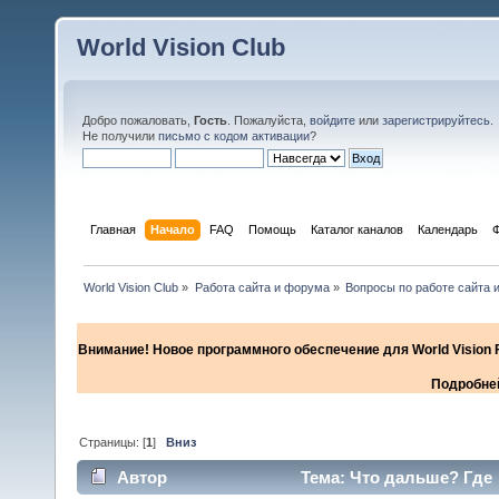
World Vision Club
Добро пожаловать,
Гость
. Пожалуйста,
войдите
или
зарегистрируйтесь
.
Не получили
письмо с кодом активации
?
Главная
Начало
FAQ
Помощь
Каталог каналов
Календарь
World Vision Club
»
Работа сайта и форума
»
Вопросы по работе сайта 
Внимание! Новое программного обеспечение для World Vision F
Подробней
Страницы: [
1
]
Вниз
Автор
Тема: Что дальше? Где 