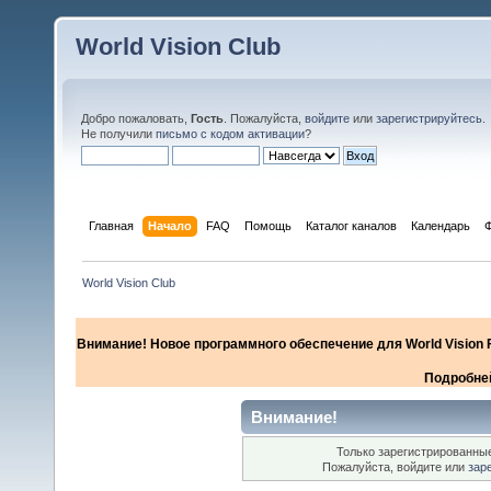
World Vision Club
Добро пожаловать,
Гость
. Пожалуйста,
войдите
или
зарегистрируйтесь
.
Не получили
письмо с кодом активации
?
Главная
Начало
FAQ
Помощь
Каталог каналов
Календарь
World Vision Club
Внимание! Новое программного обеспечение для World Vision F
Подробней
Внимание!
Только зарегистрированные
Пожалуйста, войдите или
зар