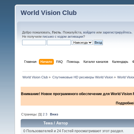
World Vision Club
Добро пожаловать,
Гость
. Пожалуйста,
войдите
или
зарегистрируйтесь
.
Не получили
письмо с кодом активации
?
Главная
Начало
FAQ
Помощь
Каталог каналов
Календарь
World Vision Club
»
Спутниковые HD ресиверы World Vision
»
World Visi
Внимание! Новое программного обеспечение для World Vision F
Подробней
Страницы: [
1
]
2
3
Вниз
Тема
/
Автор
0 Пользователей и 24 Гостей просматривают этот раздел.