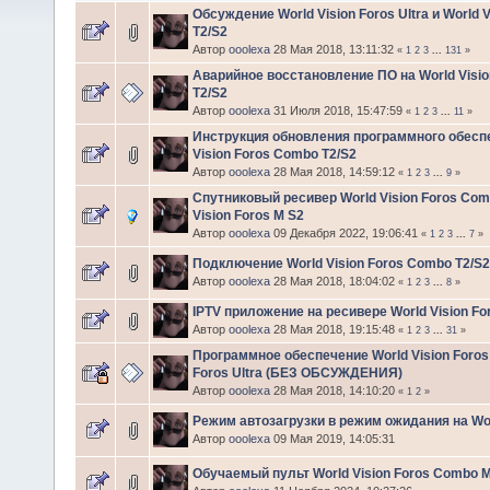
Обсуждение World Vision Foros Ultra и World 
T2/S2
Автор
ooolexa
28 Мая 2018, 13:11:32
«
1
2
3
...
131
»
Аварийное восстановление ПО на World Visi
T2/S2
Автор
ooolexa
31 Июля 2018, 15:47:59
«
1
2
3
...
11
»
Инструкция обновления программного обесп
Vision Foros Combo T2/S2
Автор
ooolexa
28 Мая 2018, 14:59:12
«
1
2
3
...
9
»
Спутниковый ресивер World Vision Foros Com
Vision Foros M S2
Автор
ooolexa
09 Декабря 2022, 19:06:41
«
1
2
3
...
7
»
Подключение World Vision Foros Combo T2/S2 
Автор
ooolexa
28 Мая 2018, 18:04:02
«
1
2
3
...
8
»
IPTV приложение на ресивере World Vision F
Автор
ooolexa
28 Мая 2018, 19:15:48
«
1
2
3
...
31
»
Программное обеспечение World Vision Foros
Foros Ultra (БЕЗ ОБСУЖДЕНИЯ)
Автор
ooolexa
28 Мая 2018, 14:10:20
«
1
2
»
Режим автозагрузки в режим ожидания на Wor
Автор
ooolexa
09 Мая 2019, 14:05:31
Обучаемый пульт World Vision Foros Combo M