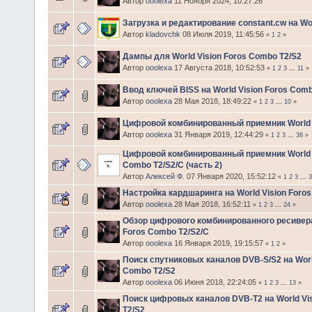
Автор
ooolexa
11 Ноября 2024, 10:27:26
Загрузка и редактирование constant.cw на Wor
Автор
kladovchk
08 Июля 2019, 11:45:56
«
1
2
»
Дампы для World Vision Foros Combo T2/S2
Автор
ooolexa
17 Августа 2018, 10:52:53
«
1
2
3
...
11
»
Ввод ключей BISS на World Vision Foros Comb
Автор
ooolexa
28 Мая 2018, 18:49:22
«
1
2
3
...
10
»
Цифровой комбинированный приемник World Vi
Автор
ooolexa
31 Января 2019, 12:44:29
«
1
2
3
...
38
»
Цифровой комбинированный приемник World V
Combo T2/S2/C (часть 2)
Автор
Алексей Ф.
07 Января 2020, 15:52:12
«
1
2
3
...
3
Настройка кардшаринга на World Vision Foro
Автор
ooolexa
28 Мая 2018, 16:52:11
«
1
2
3
...
24
»
Обзор цифрового комбинированного ресивера
Foros Combo T2/S2/C
Автор
ooolexa
16 Января 2019, 19:15:57
«
1
2
»
Поиск спутниковых каналов DVB-S/S2 на Worl
Combo T2/S2
Автор
ooolexa
06 Июня 2018, 22:24:05
«
1
2
3
...
13
»
Поиск цифровых каналов DVB-T2 на World Vi
T2/S2