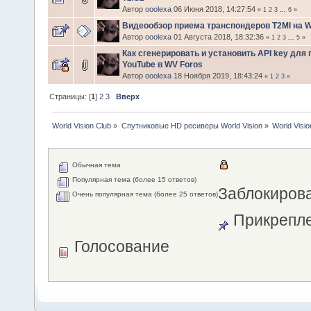
Автор
ooolexa
06 Июня 2018, 14:27:54
«
1
2
3
...
6
»
Видеообзор приема транспондеров T2MI на W
Автор
ooolexa
01 Августа 2018, 18:32:36
«
1
2
3
...
5
»
Как сгенерировать и установить API key для
YouTube в WV Foros
Автор
ooolexa
18 Ноября 2019, 18:43:24
«
1
2
3
»
Страницы: [
1
]
2
3
Вверх
World Vision Club
»
Спутниковые HD ресиверы World Vision
»
World Visi
Обычная тема
Популярная тема (более 15 ответов)
Заблокиров
Очень популярная тема (более 25 ответов)
Прикрепле
Голосование