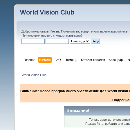
World Vision Club
Добро пожаловать,
Гость
. Пожалуйста,
войдите
или
зарегистрируйтесь
.
Не получили
письмо с кодом активации
?
Главная
Начало
FAQ
Помощь
Каталог каналов
Календарь
World Vision Club
Внимание! Новое программного обеспечение для World Vision F
Подробней
Внимание!
Только зарегистрированные
Пожалуйста, войдите или
зар