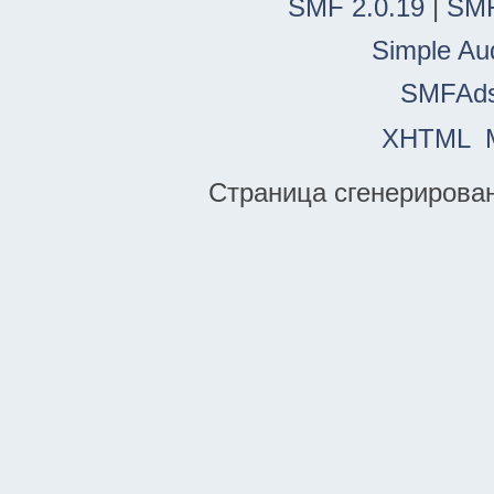
SMF 2.0.19
|
SMF
Simple Au
SMFAd
XHTML
Страница сгенерирована