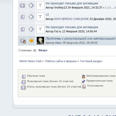
Не приходит письмо для активации
Автор Vre9niy13 24 Февраля 2021, 14:32:37
«
1
2
3
...
5
т2
Автор
DON SERGIO CARLEONE
23 Декабря 2020, 20
Не приходит письмо для активации
Автор Гость 12 Февраля 2020, 14:56:44
Проблемы с регистрацией или авторизацией 
Автор
Макс
09 Августа 2011, 09:28:06
Страницы: [
1
]
Вверх
World Vision Club
»
Работа сайта и форума
»
Гостевой раздел
Обычная тема
Заблокированная тема
Прикрепленная тема
Популярная тема (более 15 ответов)
Голосование
Очень популярная тема (более 25 ответов)