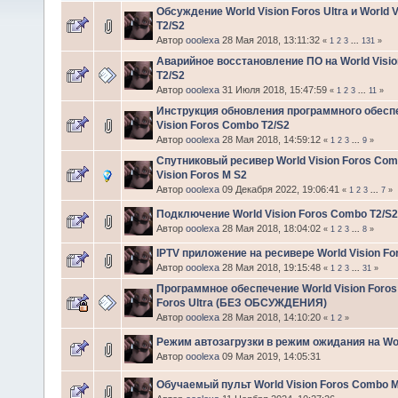
Обсуждение World Vision Foros Ultra и World 
T2/S2
Автор
ooolexa
28 Мая 2018, 13:11:32
«
1
2
3
...
131
»
Аварийное восстановление ПО на World Visi
T2/S2
Автор
ooolexa
31 Июля 2018, 15:47:59
«
1
2
3
...
11
»
Инструкция обновления программного обесп
Vision Foros Combo T2/S2
Автор
ooolexa
28 Мая 2018, 14:59:12
«
1
2
3
...
9
»
Спутниковый ресивер World Vision Foros Com
Vision Foros M S2
Автор
ooolexa
09 Декабря 2022, 19:06:41
«
1
2
3
...
7
»
Подключение World Vision Foros Combo T2/S2 
Автор
ooolexa
28 Мая 2018, 18:04:02
«
1
2
3
...
8
»
IPTV приложение на ресивере World Vision F
Автор
ooolexa
28 Мая 2018, 19:15:48
«
1
2
3
...
31
»
Программное обеспечение World Vision Foros
Foros Ultra (БЕЗ ОБСУЖДЕНИЯ)
Автор
ooolexa
28 Мая 2018, 14:10:20
«
1
2
»
Режим автозагрузки в режим ожидания на Wor
Автор
ooolexa
09 Мая 2019, 14:05:31
Обучаемый пульт World Vision Foros Combo M