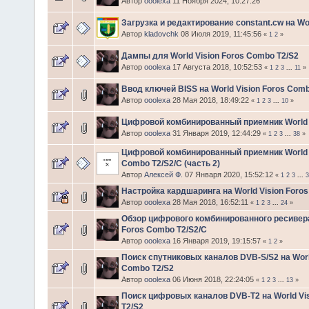
Автор
ooolexa
11 Ноября 2024, 10:27:26
Загрузка и редактирование constant.cw на Wor
Автор
kladovchk
08 Июля 2019, 11:45:56
«
1
2
»
Дампы для World Vision Foros Combo T2/S2
Автор
ooolexa
17 Августа 2018, 10:52:53
«
1
2
3
...
11
»
Ввод ключей BISS на World Vision Foros Comb
Автор
ooolexa
28 Мая 2018, 18:49:22
«
1
2
3
...
10
»
Цифровой комбинированный приемник World Vi
Автор
ooolexa
31 Января 2019, 12:44:29
«
1
2
3
...
38
»
Цифровой комбинированный приемник World V
Combo T2/S2/C (часть 2)
Автор
Алексей Ф.
07 Января 2020, 15:52:12
«
1
2
3
...
3
Настройка кардшаринга на World Vision Foro
Автор
ooolexa
28 Мая 2018, 16:52:11
«
1
2
3
...
24
»
Обзор цифрового комбинированного ресивера
Foros Combo T2/S2/C
Автор
ooolexa
16 Января 2019, 19:15:57
«
1
2
»
Поиск спутниковых каналов DVB-S/S2 на Worl
Combo T2/S2
Автор
ooolexa
06 Июня 2018, 22:24:05
«
1
2
3
...
13
»
Поиск цифровых каналов DVB-T2 на World Vi
T2/S2