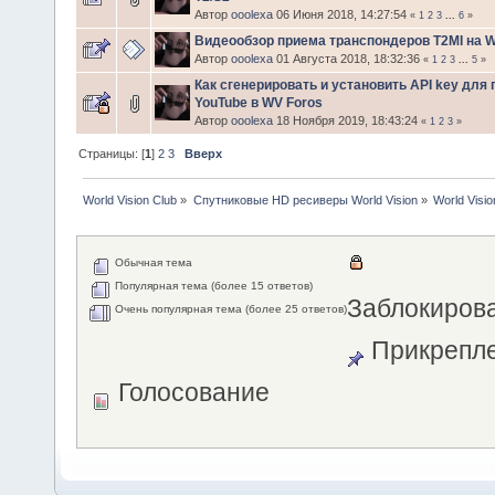
Автор
ooolexa
06 Июня 2018, 14:27:54
«
1
2
3
...
6
»
Видеообзор приема транспондеров T2MI на W
Автор
ooolexa
01 Августа 2018, 18:32:36
«
1
2
3
...
5
»
Как сгенерировать и установить API key для
YouTube в WV Foros
Автор
ooolexa
18 Ноября 2019, 18:43:24
«
1
2
3
»
Страницы: [
1
]
2
3
Вверх
World Vision Club
»
Спутниковые HD ресиверы World Vision
»
World Visi
Обычная тема
Популярная тема (более 15 ответов)
Заблокиров
Очень популярная тема (более 25 ответов)
Прикрепле
Голосование