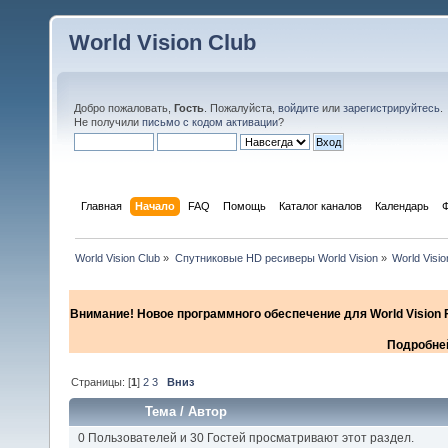
World Vision Club
Добро пожаловать,
Гость
. Пожалуйста,
войдите
или
зарегистрируйтесь
.
Не получили
письмо с кодом активации
?
Главная
Начало
FAQ
Помощь
Каталог каналов
Календарь
World Vision Club
»
Спутниковые HD ресиверы World Vision
»
World Visi
Внимание! Новое программного обеспечение для World Vision F
Подробней
Страницы: [
1
]
2
3
Вниз
Тема
/
Автор
0 Пользователей и 30 Гостей просматривают этот раздел.