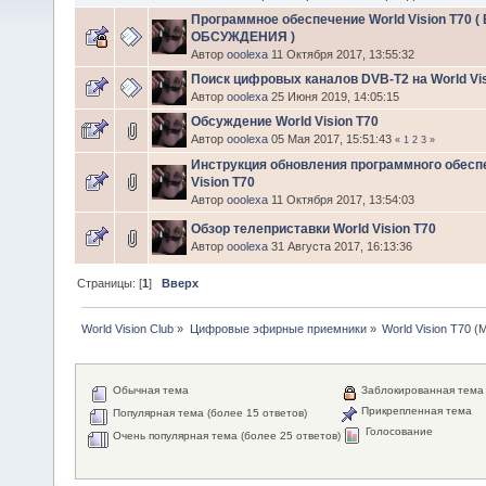
Программное обеспечение World Vision Т70 (
ОБСУЖДЕНИЯ )
Автор
ooolexa
11 Октября 2017, 13:55:32
Поиск цифровых каналов DVB-T2 на World Vis
Автор
ooolexa
25 Июня 2019, 14:05:15
Обсуждение World Vision T70
Автор
ooolexa
05 Мая 2017, 15:51:43
«
1
2
3
»
Инструкция обновления программного обесп
Vision Т70
Автор
ooolexa
11 Октября 2017, 13:54:03
Обзор телеприставки World Vision T70
Автор
ooolexa
31 Августа 2017, 16:13:36
Страницы: [
1
]
Вверх
World Vision Club
»
Цифровые эфирные приемники
»
World Vision T70
(М
Обычная тема
Заблокированная тема
Прикрепленная тема
Популярная тема (более 15 ответов)
Голосование
Очень популярная тема (более 25 ответов)