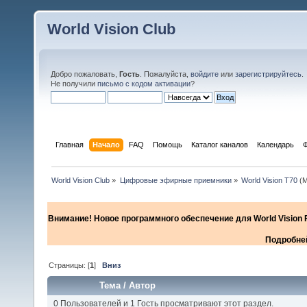
World Vision Club
Добро пожаловать,
Гость
. Пожалуйста,
войдите
или
зарегистрируйтесь
.
Не получили
письмо с кодом активации
?
Главная
Начало
FAQ
Помощь
Каталог каналов
Календарь
World Vision Club
»
Цифровые эфирные приемники
»
World Vision T70
(М
Внимание! Новое программного обеспечение для World Vision F
Подробней
Страницы: [
1
]
Вниз
Тема
/
Автор
0 Пользователей и 1 Гость просматривают этот раздел.