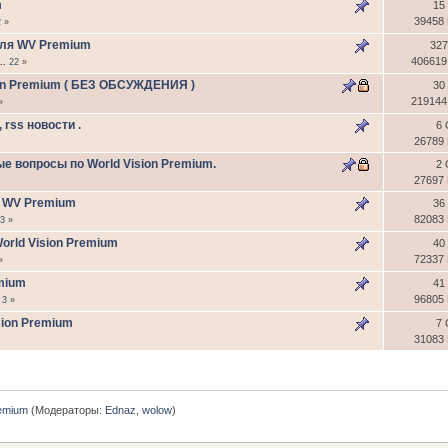
m
15
39458
2
»
для WV Premium
327
406619
...
22
»
ion Premium ( БЕЗ ОБСУЖДЕНИЯ )
30
219144
»
 rss новости .
6 
26789
е вопросы по World Vision Premium.
2 
27697
е WV Premium
36
82083
3
»
orld Vision Premium
40
72337
»
mium
41
96805
3
»
sion Premium
7 
31083
remium
(Модераторы:
Ednaz
,
wolow
)