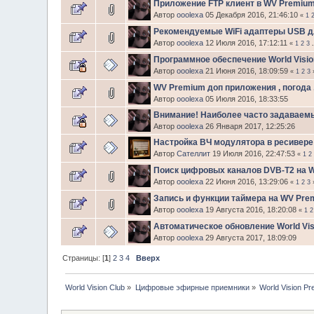
Приложение FTP клиент в WV Premiu
Автор
ooolexa
05 Декабря 2016, 21:46:10
«
1
Рекомендуемые WiFi адаптеры USB 
Автор
ooolexa
12 Июля 2016, 17:12:11
«
1
2
3
Программное обеспечение World Vis
Автор
ooolexa
21 Июня 2016, 18:09:59
«
1
2
3
WV Premium доп приложения , погода ,
Автор
ooolexa
05 Июля 2016, 18:33:55
Внимание! Наиболее часто задаваемы
Автор
ooolexa
26 Января 2017, 12:25:26
Настройка ВЧ модулятора в ресивер
Автор
Сателлит
19 Июля 2016, 22:47:53
«
1
2
Поиск цифровых каналов DVB-T2 на W
Автор
ooolexa
22 Июня 2016, 13:29:06
«
1
2
3
Запись и функции таймера на WV Pre
Автор
ooolexa
19 Августа 2016, 18:20:08
«
1
2
Автоматическое обновление World Vi
Автор
ooolexa
29 Августа 2017, 18:09:09
Страницы: [
1
]
2
3
4
Вверх
World Vision Club
»
Цифровые эфирные приемники
»
World Vision P