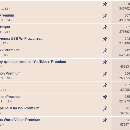
121
946702
3
...
82
»
 Premium
507
499770
2
3
...
34
»
кации
352
376693
3
...
24
»
через USB Wi-Fi адаптер
242
278198
...
17
»
 WV Premium
442
539934
...
30
»
key для приложения YouTube в Premium
22
48213
»
sion Premium
266
263855
2
3
...
18
»
107
162206
...
8
»
sion Premium
185
228973
3
...
13
»
ра IPTV на WV Premium
40
102657
»
а World Vision Premium
34
67297
3
»