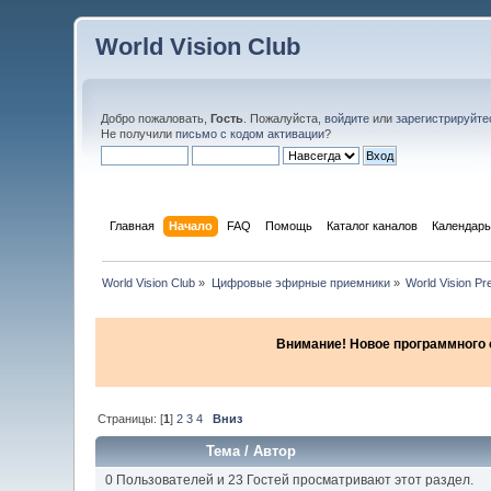
World Vision Club
Добро пожаловать,
Гость
. Пожалуйста,
войдите
или
зарегистрируйте
Не получили
письмо с кодом активации
?
Главная
Начало
FAQ
Помощь
Каталог каналов
Календарь
World Vision Club
»
Цифровые эфирные приемники
»
World Vision P
Внимание! Новое программного об
Страницы: [
1
]
2
3
4
Вниз
Тема
/
Автор
0 Пользователей и 23 Гостей просматривают этот раздел.