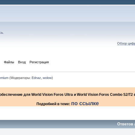
сь
.
Обзор цифр
Файлы
Вход
Регистрация
remium
(Модераторы:
Ednaz
,
wolow
)
еспечение для World Vision Foros Ultra и World Vision Foros Combo S2/T
по ссылке
Подробней в теме:
Ответов