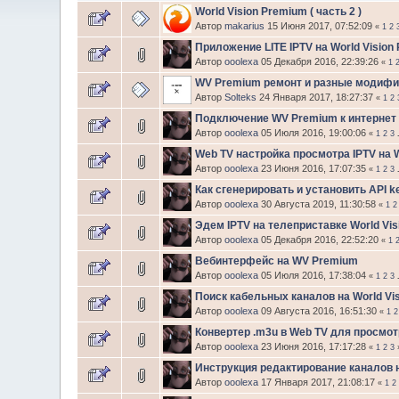
World Vision Premium ( часть 2 )
Автор
makarius
15 Июня 2017, 07:52:09
«
1
2
Приложение LITE IPTV на World Vision
Автор
ooolexa
05 Декабря 2016, 22:39:26
«
1
WV Premium ремонт и разные модифи
Автор
Solteks
24 Января 2017, 18:27:37
«
1
2
Подключение WV Premium к интернет 
Автор
ooolexa
05 Июля 2016, 19:00:06
«
1
2
3
Web TV настройка просмотра IPTV на
Автор
ooolexa
23 Июня 2016, 17:07:35
«
1
2
3
Как сгенерировать и установить API 
Автор
ooolexa
30 Августа 2019, 11:30:58
«
1
2
Эдем IPTV на телеприставке World Vi
Автор
ooolexa
05 Декабря 2016, 22:52:20
«
1
Вебинтерфейс на WV Premium
Автор
ooolexa
05 Июля 2016, 17:38:04
«
1
2
3
Поиск кабельных каналов на World Vi
Автор
ooolexa
09 Августа 2016, 16:51:30
«
1
2
Конвертер .m3u в Web TV для просмот
Автор
ooolexa
23 Июня 2016, 17:17:28
«
1
2
3
Инструкция редактирование каналов н
Автор
ooolexa
17 Января 2017, 21:08:17
«
1
2