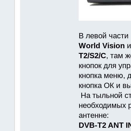
В левой части
World Vision
и
T2/S2/C
, там 
кнопок для уп
кнопка меню, 
кнопка ОК и в
На тыльной ст
необходимых р
антенне:
DVB-T2 ANT I