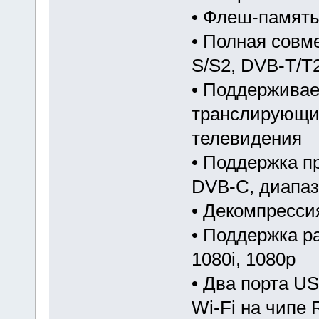
• Флеш-память
• Полная совм
S/S2, DVB-T/T
• Поддерживае
транслирующих
телевидения
• Поддержка п
DVB-C, диапаз
• Декомпресс
• Поддержка ра
1080i, 1080p
• Два порта U
Wi-Fi на чипе 