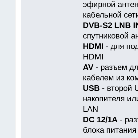
эфирной антен
кабельной сет
DVB-S2 LNB I
спутниковой а
HDMI
- для по
HDMI
AV
- разъем дл
кабелем из ком
USB
- второй 
накопителя ил
LAN
DC 12/1A
- ра
блока питания 