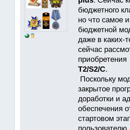
plus
. Сейчас 
бюджетного кл
но что самое 
бюджетной мод
даже в каких-
сейчас рассмо
приобретени
T2/S2/C
.
Поскольку мо
закрытое прог
доработки и а
обеспечения о
стартовом эта
пользователю 