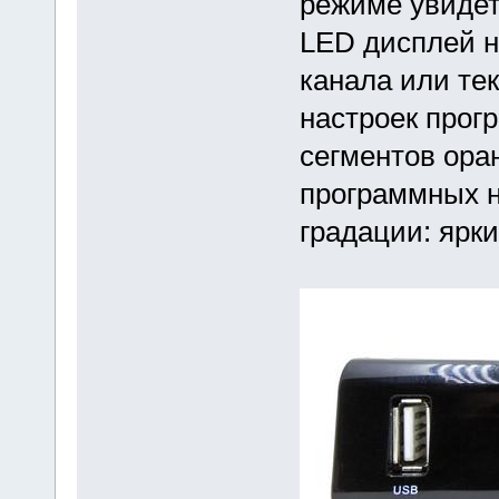
режиме увиде
LED дисплей 
канала или те
настроек прог
сегментов ора
программных н
градации: ярки