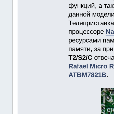
функций, а та
данной модели
Телеприставка
процессоре
Na
ресурсами па
памяти, за пр
T2/S2/C
отвеча
Rafael Micro 
ATBM7821B
.