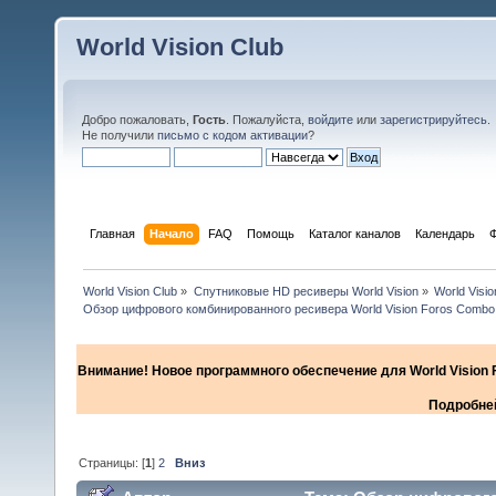
World Vision Club
Добро пожаловать,
Гость
. Пожалуйста,
войдите
или
зарегистрируйтесь
.
Не получили
письмо с кодом активации
?
Главная
Начало
FAQ
Помощь
Каталог каналов
Календарь
World Vision Club
»
Спутниковые HD ресиверы World Vision
»
World Visi
Обзор цифрового комбинированного ресивера World Vision Foros Combo
Внимание! Новое программного обеспечение для World Vision F
Подробней
Страницы: [
1
]
2
Вниз