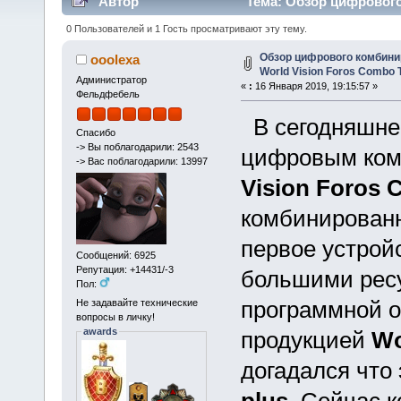
Автор
Тема: Обзор цифрового
T2/S2/C (Прочитано 119085 раз)
0 Пользователей и 1 Гость просматривают эту тему.
Обзор цифрового комбини
ooolexa
World Vision Foros Combo 
Администратор
«
:
16 Января 2019, 19:15:57 »
Фельдфебель
В сегодняшне
Спасибо
-> Вы поблагодарили: 2543
цифровым ком
-> Вас поблагодарили: 13997
Vision Foros 
комбинирован
первое устрой
Сообщений: 6925
Репутация: +14431/-3
большими ресу
Пол:
программной 
Не задавайте технические
вопросы в личку!
awards
продукцией
Wo
догадался что