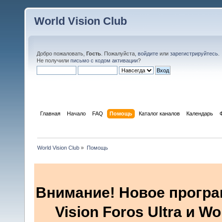
World Vision Club
Добро пожаловать,
Гость
. Пожалуйста,
войдите
или
зарегистрируйтесь
.
Не получили
письмо с кодом активации
?
Главная
Начало
FAQ
Помощь
Каталог каналов
Календарь
World Vision Club
»
Помощь
Внимание! Новое програ
Vision Foros Ultra и W