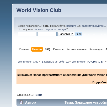
World Vision Club
Добро пожаловать,
Гость
. Пожалуйста,
войдите
или
зарегистрируйтесь
.
Не получили
письмо с кодом активации
?
Главная
Начало
FAQ
Помощь
Каталог каналов
Календарь
World Vision Club
»
Зарядные устройства
»
World Vision PD CHARGER
»
Внимание! Новое программного обеспечение для World Vision F
Подробней
Страницы: [
1
]
Вниз
Автор
Тема: Зарядное устройс