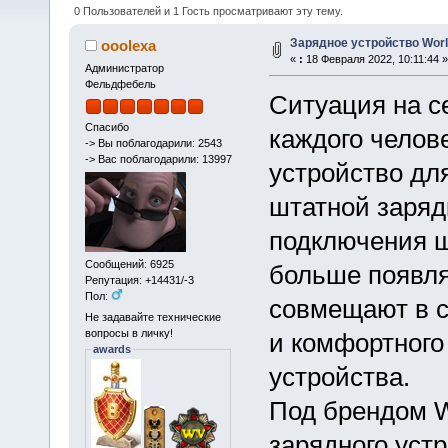
0 Пользователей и 1 Гость просматривают эту тему.
Зарядное устройство Wor
ooolexa
«
:
18 Февраля 2022, 10:11:44 »
Администратор
Фельдфебель
Ситуация на с
Спасибо
каждого челов
-> Вы поблагодарили: 2543
-> Вас поблагодарили: 13997
устройство для
штатной заряд
подключения ш
Сообщений: 6925
больше появля
Репутация: +14431/-3
Пол:
совмещают в с
Не задавайте технические
вопросы в личку!
и комфортного
awards
устройства.
Под брендом W
зарядного устр