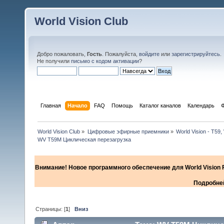
World Vision Club
Добро пожаловать,
Гость
. Пожалуйста,
войдите
или
зарегистрируйтесь
.
Не получили
письмо с кодом активации
?
Главная
Начало
FAQ
Помощь
Каталог каналов
Календарь
World Vision Club
»
Цифровые эфирные приемники
»
World Vision - Т59,
WV T59M Циклическая перезагрузка
Внимание! Новое программного обеспечение для World Vision F
Подробней
Страницы: [
1
]
Вниз