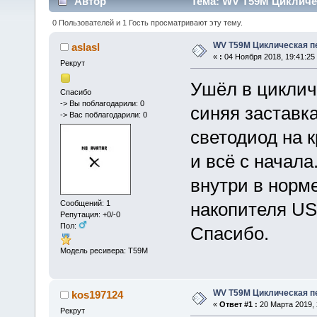
Автор
Тема: WV T59M Цикличес
0 Пользователей и 1 Гость просматривают эту тему.
WV T59M Циклическая п
aslasl
«
:
04 Ноября 2018, 19:41:25
Рекрут
Ушёл в циклич
Спасибо
-> Вы поблагодарили: 0
синяя заставк
-> Вас поблагодарили: 0
светодиод на к
и всё с начал
внутри в норме
Сообщений: 1
накопителя US
Репутация: +0/-0
Пол:
Спасибо.
Модель ресивера: T59M
WV T59M Циклическая п
kos197124
«
Ответ #1 :
20 Марта 2019, 
Рекрут