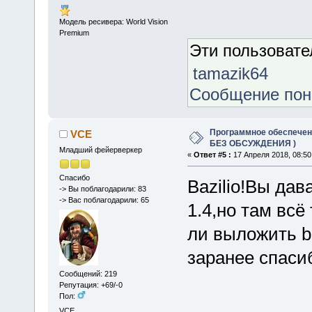
Модель ресивера: World Vision
Premium
Эти пользоват
tamazik64
Сообщение по
Программное обеспечение
VCE
БЕЗ ОБСУЖДЕНИЯ )
Младший фейерверкер
«
Ответ #5 :
17 Апреля 2018, 08:50
Спасибо
Bazilio!Вы да
-> Вы поблагодарили: 83
-> Вас поблагодарили: 65
1.4,но там всё
ли выложить bi
заранее спаси
Сообщений: 219
Репутация: +69/-0
Пол:
VCE