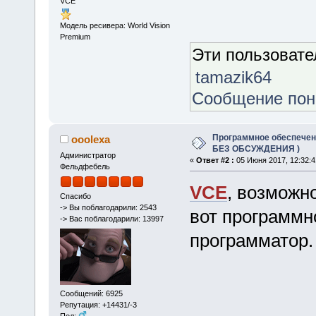
VCE
Модель ресивера: World Vision
Premium
Эти пользоват
tamazik64
Сообщение по
Программное обеспечение
ooolexa
БЕЗ ОБСУЖДЕНИЯ )
Администратор
«
Ответ #2 :
05 Июня 2017, 12:32:4
Фельдфебель
VCE
, возможн
Спасибо
-> Вы поблагодарили: 2543
вот программно
-> Вас поблагодарили: 13997
программатор.
Сообщений: 6925
Репутация: +14431/-3
Пол: