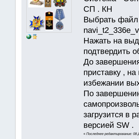
СП . КН
Выбрать файл 
navi_t2_336e_
Нажать на выд
подтвердить о
До завершения
приставку , на
избежании вых
По завершени
самопроизволь
загрузится в р
версией SW .
«
Последнее редактирование: 08 Д