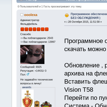
53041 раз)
0 Пользователей и 1 Гость просматривают эту тему.
Программное обеспечение 
ooolexa
БЕЗ ОБСУЖДЕНИЯ )
Администратор
«
:
28 Октября 2015, 11:51:58 »
Фельдфебель
Спасибо
-> Вы поблагодарили: 2543
Программное о
-> Вас поблагодарили: 13997
скачать можн
Обновление , 
Сообщений: 6925
Репутация: +14431/-3
архива на фле
Пол:
Вставить флеш
Не задавайте технические
вопросы в личку!
awards
Vision T58
Перейти по пу
Система - Обн