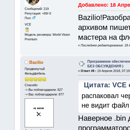
Добавлено: 18 Апрел
Сообщений: 219
Репутация: +69/-0
Bazilio!Разобр
Пол:
VCE
архивом пишет
мастера на фл
Модель ресивера: World Vision
Premium
«
Последнее редактирование: 18 А
Программное обеспечение
Bazilio
БЕЗ ОБСУЖДЕНИЯ )
Продвинутый
«
Ответ #8 :
19 Апреля 2018, 07:19
Фельдфебель
Цитата: VCE о
Спасибо
-> Вы поблагодарили: 827
распаковал че
-> Вас поблагодарили: 877
не видит файл
Наверное .bin
программаторо