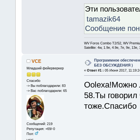
Эти пользоват
tamazik64
Сообщение по
WV Foros Combo T2/S2, WV Premiu
Satellite: 4w, 1.9е, 4.9e, 7e, 9e, 13e
Программное обеспечение
VCE
БЕЗ ОБСУЖДЕНИЯ )
Младший фейерверкер
«
Ответ #1 :
05 Июня 2017, 11:19:2
Спасибо
Oolexa!Можно 
-> Вы поблагодарили: 83
-> Вас поблагодарили: 65
58.Ты говорил 
тоже.Спасибо
Сообщений: 219
Репутация: +69/-0
Пол: