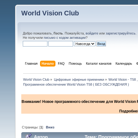
World Vision Club
Добро пожаловать,
Гость
. Пожалуйста,
войдите
или
зарегистрируйтесь
.
Не получили
письмо с кодом активации
?
Главная
Начало
FAQ
Помощь
Каталог каналов
Календарь
World Vision Club
»
Цифровые эфирные приемники
»
World Vision - Т58 ,
Программное обеспечение World Vision T58 ( БЕЗ ОБСУЖДЕНИЯ )
Внимание! Новое программного обеспечение для World Vision F
Подробней
Страницы: [
1
]
Вниз
Автор
Тема: Программное обе