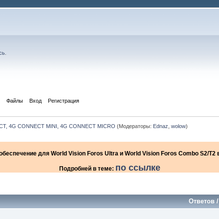
сь
.
Файлы
Вход
Регистрация
NECT, 4G CONNECT MINI, 4G CONNECT MICRO
(Модераторы:
Ednaz
,
wolow
)
еспечение для World Vision Foros Ultra и World Vision Foros Combo S2/T
по ссылке
Подробней в теме:
Ответов