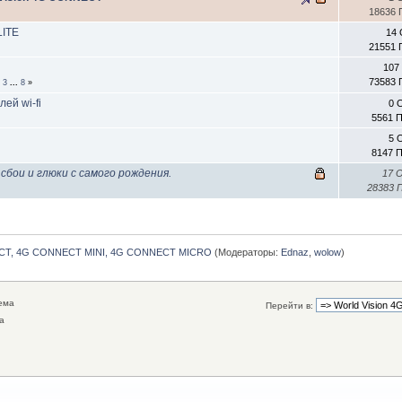
18636 
ITE
14 
21551 
107
73583 
2
3
...
8
»
ей wi-fi
0 
5561 
5 
8147 
сбои и глюки с самого рождения.
17 
28383 
NECT, 4G CONNECT MINI, 4G CONNECT MICRO
(Модераторы:
Ednaz
,
wolow
)
ема
Перейти в:
а