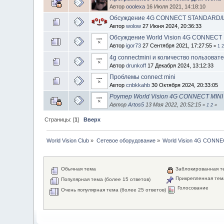
Автор
ooolexa
16 Июля 2021, 14:18:10
Обсуждение 4G CONNECT STANDARD/L
Автор
wolow
27 Июня 2024, 20:36:33
Обсуждение World Vision 4G CONNECT
Автор
igor73
27 Сентября 2021, 17:27:55
«
1
4g connectmini и количество пользовател
Автор
drunkoff
17 Декабря 2024, 13:12:33
Проблемы connect mini
Автор
cnbkkahb
30 Октября 2024, 20:33:05
Роутер World Vision 4G CONNECT MINI 
Автор
Artos5
13 Мая 2022, 20:52:15
«
1
2
»
Страницы: [
1
]
Вверх
World Vision Club
»
Сетевое оборудование
»
World Vision 4G CON
Обычная тема
Заблокированная т
Прикрепленная тем
Популярная тема (более 15 ответов)
Голосование
Очень популярная тема (более 25 ответов)