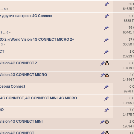
60 
64625 
...
5
»
и других настроек 4G Connect
0 
8588 
76 
66441 
3
...
6
»
O 2 и World Vision 4G CONNECT MICRO 2+
37 
36650 
2
3
»
ECT
1 
20223 
Vision 4G CONNECT 2
0 
10419 
 Vision 4G CONNECT MICRO
2 
14344 
серии Connect
0 
9976 
в 4G CONNECT, 4G CONNECT MINI, 4G MICRO
0 
10305 
RO
7 
14875 
Vision 4G CONNECT MINI
2 
19894 
Vision 4G CONNECT
1 