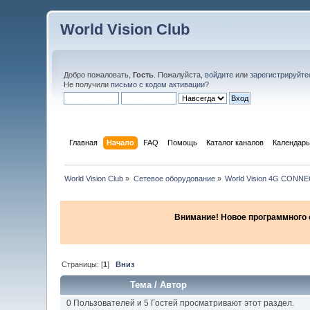
World Vision Club
Добро пожаловать,
Гость
. Пожалуйста,
войдите
или
зарегистрируйте
Не получили
письмо с кодом активации
?
Главная
Начало
FAQ
Помощь
Каталог каналов
Календарь
World Vision Club
»
Сетевое оборудование
»
World Vision 4G CON
Внимание! Новое программного об
Страницы: [
1
]
Вниз
Тема
/
Автор
0 Пользователей и 5 Гостей просматривают этот раздел.