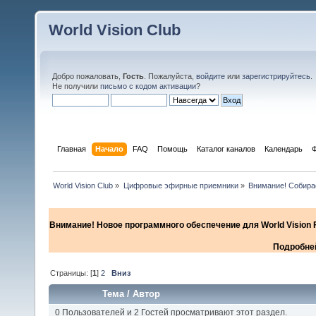
World Vision Club
Добро пожаловать,
Гость
. Пожалуйста,
войдите
или
зарегистрируйтесь
.
Не получили
письмо с кодом активации
?
Главная
Начало
FAQ
Помощь
Каталог каналов
Календарь
World Vision Club
»
Цифровые эфирные приемники
»
Внимание! Собирае
Внимание! Новое программного обеспечение для World Vision F
Подробней
Страницы: [
1
]
2
Вниз
Тема
/
Автор
0 Пользователей и 2 Гостей просматривают этот раздел.