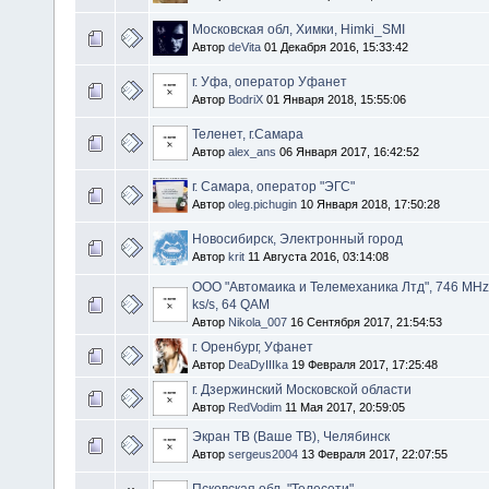
Московская обл, Химки, Himki_SMI
Автор
deVita
01 Декабря 2016, 15:33:42
г. Уфа, оператор Уфанет
Автор
BodriX
01 Января 2018, 15:55:06
Теленет, г.Самара
Автор
alex_ans
06 Января 2017, 16:42:52
г. Самара, оператор "ЭГС"
Автор
oleg.pichugin
10 Января 2018, 17:50:28
Новосибирск, Электронный город
Автор
krit
11 Августа 2016, 03:14:08
ООО "Автомаика и Телемеханика Лтд", 746 MHz
ks/s, 64 QAM
Автор
Nikola_007
16 Сентября 2017, 21:54:53
г. Оренбург, Уфанет
Автор
DeaDyIIIka
19 Февраля 2017, 17:25:48
г. Дзержинский Московской области
Автор
RedVodim
11 Мая 2017, 20:59:05
Экран ТВ (Ваше ТВ), Челябинск
Автор
sergeus2004
13 Февраля 2017, 22:07:55
Псковская обл. "Телесети"