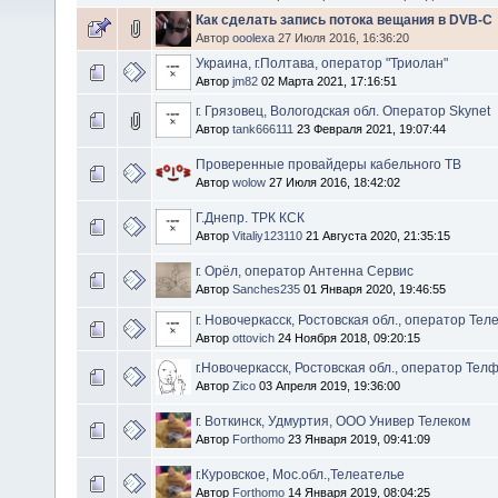
Как сделать запись потока вещания в DVB-C
Автор
ooolexa
27 Июля 2016, 16:36:20
Украина, г.Полтава, оператор "Триолан"
Автор
jm82
02 Марта 2021, 17:16:51
г. Грязовец, Вологодская обл. Оператор Skynet
Автор
tank666111
23 Февраля 2021, 19:07:44
Проверенные провайдеры кабельного ТВ
Автор
wolow
27 Июля 2016, 18:42:02
Г.Днепр. ТРК КСК
Автор
Vitaliy123110
21 Августа 2020, 21:35:15
г. Орёл, оператор Антенна Сервис
Автор
Sanches235
01 Января 2020, 19:46:55
г. Новочеркасск, Ростовская обл., оператор Тел
Автор
ottovich
24 Ноября 2018, 09:20:15
г.Новочеркасск, Ростовская обл., оператор Тел
Автор
Zico
03 Апреля 2019, 19:36:00
г. Воткинск, Удмуртия, ООО Универ Телеком
Автор
Forthomo
23 Января 2019, 09:41:09
г.Куровское, Мос.обл.,Телеателье
Автор
Forthomo
14 Января 2019, 08:04:25