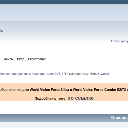
сь
.
Обзор цифр
Файлы
Вход
Регистрация
беспечение для всех телеприставок DVB-Т/T2
(Модераторы:
Ednaz
,
wolow
)
еспечение для World Vision Foros Ultra и World Vision Foros Combo S2/T
по ссылке
Подробней в теме:
Ответов