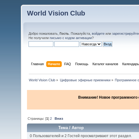
World Vision Club
Добро пожаловать,
Гость
. Пожалуйста,
войдите
или
зарегистрируйте
Не получили
письмо с кодом активации
?
Главная
Начало
FAQ
Помощь
Каталог каналов
Календарь
World Vision Club
»
Цифровые эфирные приемники
»
Программное о
Внимание! Новое программного об
Страницы: [
1
]
2
Вниз
Тема
/
Автор
0 Пользователей и 2 Гостей просматривают этот раздел.