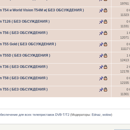
19761
n T54 и World Vision T54М и( БЕЗ ОБСУЖДЕНИЯ )
0 
11323
on T126 ( БЕЗ ОБСУЖДЕНИЯ )
0 
11331
on T56 ( БЕЗ ОБСУЖДЕНИЯ )
1 
12071
on T55 Gold ( БЕЗ ОБСУЖДЕНИЯ )
0 
11117
on T55D ( БЕЗ ОБСУЖДЕНИЯ )
1 
12413
on T36 ( БЕЗ ОБСУЖДЕНИЯ )
2 
12178
on T58 ( БЕЗ ОБСУЖДЕНИЯ )
0 
12155
on T55 ( БЕЗ ОБСУЖДЕНИЯ )
0 
11301
беспечение для всех телеприставок DVB-Т/T2
(Модераторы:
Ednaz
,
wolow
)