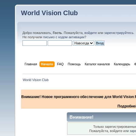
World Vision Club
Добро пожаловать,
Гость
. Пожалуйста,
войдите
или
зарегистрируйтесь
.
Не получили
письмо с кодом активации
?
Главная
Начало
FAQ
Помощь
Каталог каналов
Календарь
World Vision Club
Внимание! Новое программного обеспечение для World Vision F
Подробней
Внимание!
Только зарегистрированные
Пожалуйста, войдите или
зар