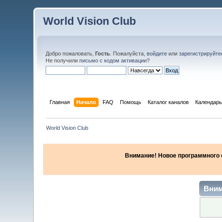
World Vision Club
Добро пожаловать,
Гость
. Пожалуйста,
войдите
или
зарегистрируйте
Не получили
письмо с кодом активации
?
Главная
Начало
FAQ
Помощь
Каталог каналов
Календарь
World Vision Club
Внимание! Новое программного об
Вним