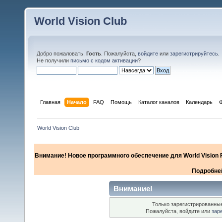
World Vision Club
Добро пожаловать,
Гость
. Пожалуйста,
войдите
или
зарегистрируйтесь
.
Не получили
письмо с кодом активации
?
Главная
Начало
FAQ
Помощь
Каталог каналов
Календарь
World Vision Club
Внимание! Новое программного обеспечение для World Vision F
Подробней
Внимание!
Только зарегистрированные
Пожалуйста, войдите или
зар