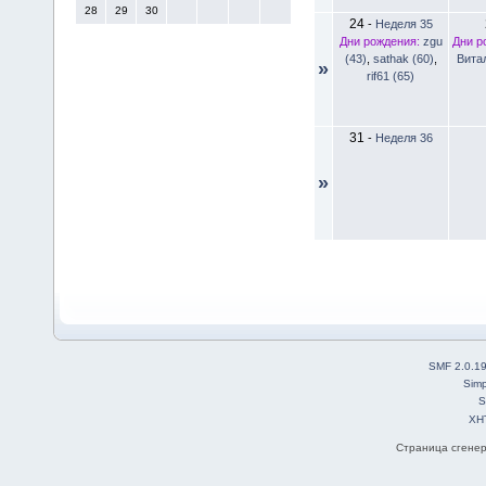
28
29
30
24
-
Неделя 35
Дни рождения:
zgu
Дни р
(43)
,
sathak (60)
,
Вита
»
rif61 (65)
31
-
Неделя 36
»
SMF 2.0.1
Simp
S
XH
Страница сгенер