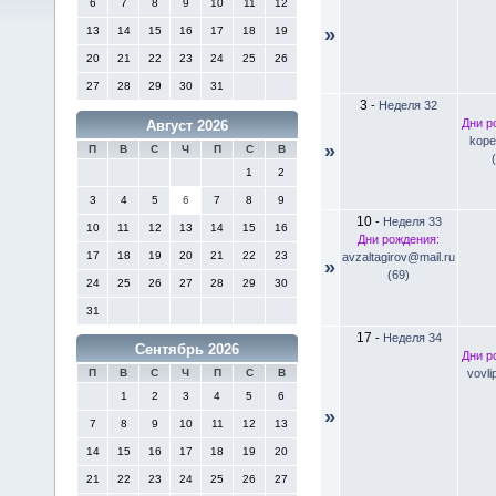
6
7
8
9
10
11
12
13
14
15
16
17
18
19
»
20
21
22
23
24
25
26
27
28
29
30
31
3
-
Неделя 32
Дни р
Август 2026
kope
»
П
В
С
Ч
П
С
В
1
2
3
4
5
6
7
8
9
10
-
Неделя 33
10
11
12
13
14
15
16
Дни рождения:
17
18
19
20
21
22
23
avzaltagirov@mail.ru
»
(69)
24
25
26
27
28
29
30
31
17
-
Неделя 34
Сентябрь 2026
Дни р
vovli
П
В
С
Ч
П
С
В
1
2
3
4
5
6
»
7
8
9
10
11
12
13
14
15
16
17
18
19
20
21
22
23
24
25
26
27