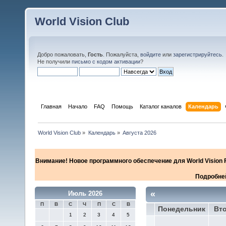
World Vision Club
Добро пожаловать,
Гость
. Пожалуйста,
войдите
или
зарегистрируйтесь
.
Не получили
письмо с кодом активации
?
Главная
Начало
FAQ
Помощь
Каталог каналов
Календарь
World Vision Club
»
Календарь
»
Августа 2026
Внимание! Новое программного обеспечение для World Vision F
Подробней
«
Июль 2026
П
В
С
Ч
П
С
В
Понедельник
Вт
1
2
3
4
5