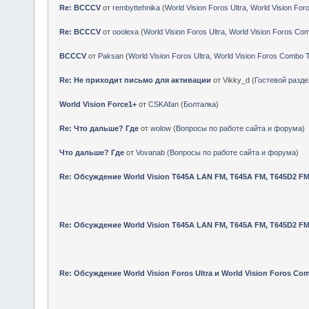
Re: Не приходит письмо для активации
от Gerasim (
Гостевой разд
Re: BCCCV
от
rembyttehnika
(
World Vision Foros Ultra, World Vision F
Re: BCCCV
от
ooolexa
(
World Vision Foros Ultra, World Vision Foros Co
BCCCV
от
Paksan
(
World Vision Foros Ultra, World Vision Foros Combo 
Re: Не приходит письмо для активации
от Vikky_d (
Гостевой разде
World Vision Force1+
от
CSKAfan
(
Болталка
)
Re: Что дальше? Где
от
wolow
(
Вопросы по работе сайта и форума
)
Что дальше? Где
от
Vovanab
(
Вопросы по работе сайта и форума
)
Re: Обсуждение World Vision T645A LAN FM, T645A FM, T645D2 FM
Re: Обсуждение World Vision T645A LAN FM, T645A FM, T645D2 FM
Re: Обсуждение World Vision Foros Ultra и World Vision Foros Co