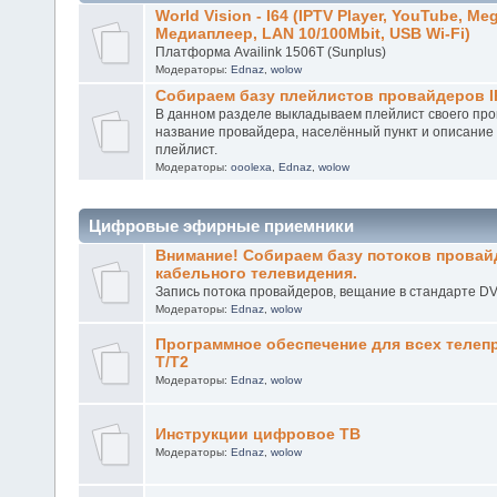
World Vision IPTV Box
World Vision - I64 (IPTV Player, YouTube, Meg
Медиаплеер, LAN 10/100Mbit, USB Wi-Fi)
Платформа Availink 1506T (Sunplus)
Модераторы:
Ednaz
,
wolow
Собираем базу плейлистов провайдеров I
В данном разделе выкладываем плейлист своего про
название провайдера, населённый пункт и описание 
плейлист.
Модераторы:
ooolexa
,
Ednaz
,
wolow
Цифровые эфирные приемники
Внимание! Собираем базу потоков прова
кабельного телевидения.
Запись потока провайдеров, вещание в стандарте D
Модераторы:
Ednaz
,
wolow
Программное обеспечение для всех телеп
Т/T2
Модераторы:
Ednaz
,
wolow
Инструкции цифровое ТВ
Модераторы:
Ednaz
,
wolow