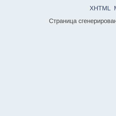
SMFAd
XHTML
Страница сгенерирована