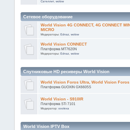
Вопросы новичков о Сат ТВ
Модераторы:
ooolexa
,
Ednaz
,
Дмитрий73
,
Harmon
,
KOSTEY
,
Al
Сателлит
,
wolow
Сетевое оборудование
World Vision 4G CONNECT, 4G CONNECT MI
MICRO
Модераторы:
Ednaz
,
wolow
World Vision CONNECT
Платформа MT7620N
Модераторы:
Ednaz
,
wolow
Спутниковые HD ресиверы World Vision
World Vision Foros Ultra, World Vision Foro
Платформа GUOXIN GX6605S
World Vision - S910IR
Платформа STi 7101
Модератор:
ooolexa