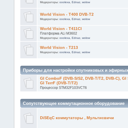
World Vision - T23 CI DVB-T2
Платформа ALi 3606
Модераторы:
ooolexa
,
Ednaz
,
wolow
World Vision - T400 DVB-T2
Модераторы:
ooolexa
,
Ednaz
,
wolow
World Vision - T411CI
Платформа ALi M3602
Модераторы:
ooolexa
,
Ednaz
,
wolow
World Vision - T213
Модераторы:
ooolexa
,
Ednaz
,
wolow
Приборы для настройки спутниковых и эфирных
GI ComboF (DVB-S/S2, DVB-T/T2, DVB-C), GI 
GI TerrF (DVB-T/T2)
Процессор STM32F103VCT6
Сопутствующее коммутационное оборудование