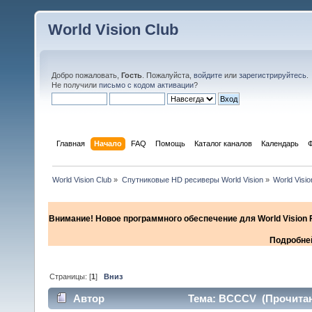
World Vision Club
Добро пожаловать,
Гость
. Пожалуйста,
войдите
или
зарегистрируйтесь
.
Не получили
письмо с кодом активации
?
Главная
Начало
FAQ
Помощь
Каталог каналов
Календарь
World Vision Club
»
Спутниковые HD ресиверы World Vision
»
World Visi
Внимание! Новое программного обеспечение для World Vision F
Подробней
Страницы: [
1
]
Вниз
Автор
Тема: BCCCV (Прочитано