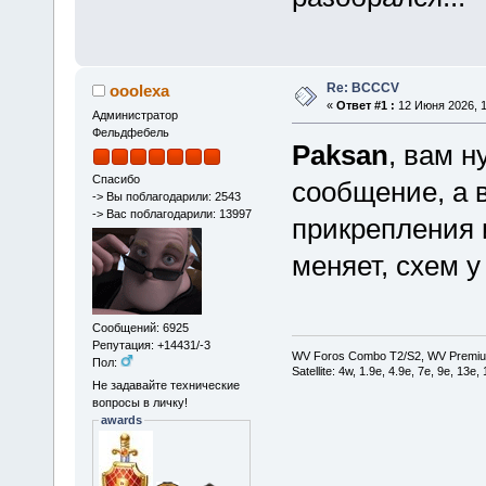
Re: BCCCV
ooolexa
«
Ответ #1 :
12 Июня 2026, 1
Администратор
Фельдфебель
Paksan
, вам н
Спасибо
сообщение, а в
-> Вы поблагодарили: 2543
-> Вас поблагодарили: 13997
прикрепления 
меняет, схем у
Сообщений: 6925
Репутация: +14431/-3
WV Foros Combo T2/S2, WV Premiu
Пол:
Satellite: 4w, 1.9е, 4.9e, 7e, 9e, 13e
Не задавайте технические
вопросы в личку!
awards