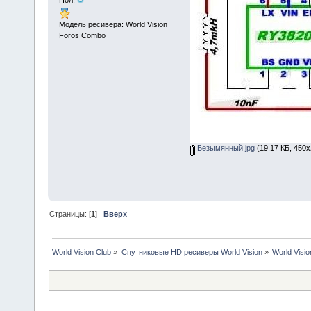
Пол:
Модель ресивера: World Vision
Foros Combo
Безымянный.jpg
(19.17 КБ, 450x
Страницы: [
1
]
Вверх
World Vision Club
»
Спутниковые HD ресиверы World Vision
»
World Visi