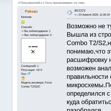
0 Пользователей и 1 Гость просматривают эту тему.
BCCCV
Paksan
«
:
23 Апреля 2026, 11:06:16 
Канонир
Возможно не т
Спасибо
-> Вы поблагодарили: 1
Вышла из стро
-> Вас поблагодарили: 0
Combo T2/S2,н
понимаю,что э
расшифровку н
Сообщений: 1
возможен анал
Репутация: +0/-0
Пол:
правильности 
Модель ресивера: Foros
микросхемы.По
Combo T2/S2/C
определился с
куда обратить
разобралс