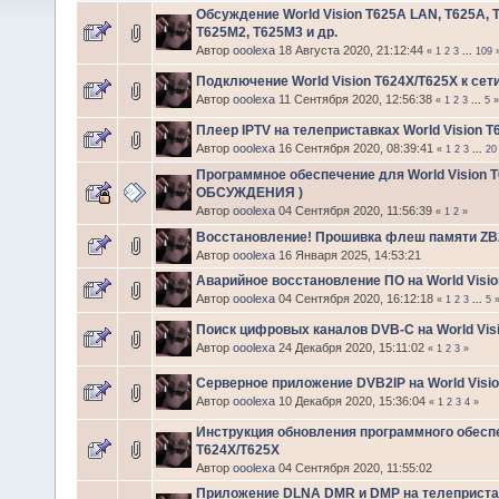
Обсуждение World Vision T625A LAN, T625A, 
T625M2, T625M3 и др.
Автор
ooolexa
18 Августа 2020, 21:12:44
«
1
2
3
...
109
Подключение World Vision T624X/T625X к сети
Автор
ooolexa
11 Сентября 2020, 12:56:38
«
1
2
3
...
5
»
Плеер IPTV на телеприставках World Vision T
Автор
ooolexa
16 Сентября 2020, 08:39:41
«
1
2
3
...
20
Программное обеспечение для World Vision T
ОБСУЖДЕНИЯ )
Автор
ooolexa
04 Сентября 2020, 11:56:39
«
1
2
»
Восстановление! Прошивка флеш памяти ZB2
Автор
ooolexa
16 Января 2025, 14:53:21
Аварийное восстановление ПО на World Visio
Автор
ooolexa
04 Сентября 2020, 16:12:18
«
1
2
3
...
5
Поиск цифровых каналов DVB-C на World Vis
Автор
ooolexa
24 Декабря 2020, 15:11:02
«
1
2
3
»
Серверное приложение DVB2IP на World Visi
Автор
ooolexa
10 Декабря 2020, 15:36:04
«
1
2
3
4
»
Инструкция обновления программного обесп
T624X/T625X
Автор
ooolexa
04 Сентября 2020, 11:55:02
Приложение DLNA DMR и DMP на телепристав