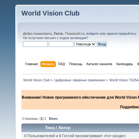
World Vision Club
Добро пожаловать,
Гость
. Пожалуйста,
войдите
или
зарегистрируйтесь
.
Не получили
письмо с кодом активации
?
Главная
Начало
FAQ
Помощь
Каталог каналов
Календарь
World Vision Club
»
Цифровые эфирные приемники
»
World Vision T625A
Внимание! Новое программного обеспечение для World Vision F
Подробней
Страницы: [
1
]
2
Вниз
Тема
/
Автор
0 Пользователей и 9 Гостей просматривают этот раздел.