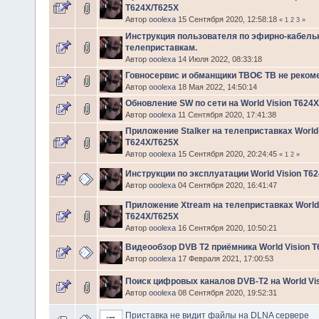
T624X/T625X
Автор
ooolexa
15 Сентября 2020, 12:58:18
«
1
2
3
»
Инструкция пользователя по эфирно-кабел
телеприставкам.
Автор
ooolexa
14 Июля 2022, 08:33:18
Говносервис и обманщики ТВОЄ ТВ не реком
Автор
ooolexa
18 Мая 2022, 14:50:14
Обновление SW по сети на World Vision T624
Автор
ooolexa
11 Сентября 2020, 17:41:38
Приложение Stalker на телеприставках World 
T624X/T625X
Автор
ooolexa
15 Сентября 2020, 20:24:45
«
1
2
»
Инструкции по эксплуатации World Vision T6
Автор
ooolexa
04 Сентября 2020, 16:41:47
Приложение Xtream на телеприставках World 
T624X/T625X
Автор
ooolexa
16 Сентября 2020, 10:50:21
Видеообзор DVB T2 приёмника World Vision T
Автор
ooolexa
17 Февраля 2021, 17:00:53
Поиск цифровых каналов DVB-T2 на World Vi
Автор
ooolexa
08 Сентября 2020, 19:52:31
Приставка не видит файлы на DLNA сервере