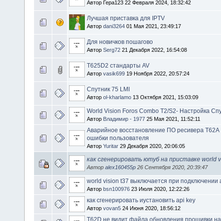
Автор Гера123 22 Февраля 2024, 18:32:42
Лучшая приставка для IPTV
Автор
dani3264
01 Мая 2021, 23:49:17
Для новичков пошагово
Автор
Serg72
21 Декабря 2022, 16:54:08
T625D2 стандарты AV
Автор
vasik699
19 Ноября 2022, 20:57:24
Cпутник 75 LMI
Автор
ol-kharlamo
13 Октября 2021, 15:03:09
World Vision Foros Combo T2/S2- Настройка Сп
Автор
Владимир - 1977
25 Мая 2021, 11:52:11
Аварийное восстановление ПО ресивера T62A
ошибки пользователя
Автор
Yuritar
29 Декабря 2020, 20:06:05
как сгенерировать ютуб на приставке world vi
Автор
alex160455p
26 Сентября 2020, 20:39:47
world vision t37 выключается при подключении
Автор
bsn100976
23 Июля 2020, 12:22:26
как сгенерировать иустановить арi key
Автор
vovan5
24 Июня 2020, 18:56:12
T62D не видит файла обновления прошивки н