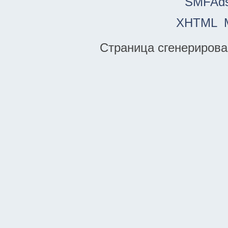
SMFAd
XHTML
Страница сгенерирован