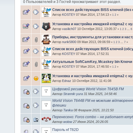
0 Пользователей и 3 Гостей просматривают этот раздел.
Список всех действующих BISS ключей (без
Автор
KOSTEY
07 Мая 2014, 17:54:13
«
1
2
»
Установка и настройка имиджей enigma2 с ну
Автор
vasilich07
10 Октября 2012, 13:05:37
«
1
2
3
...
6
Приборы, инструменты для установки и наст
Автор
nurik5800
09 Мая 2013, 09:06:59
«
1
2
3
...
7
»
Список всех действующих BISS ключей (обс
Автор
KOSTEY
07 Мая 2014, 17:52:31
Актуальные SoftCamKey, Mcaskey bin Ключи
Автор
KOSTEY
07 Мая 2014, 17:46:50
«
1
2
»
Установка и настройка имиджей enigma2 с н
Автор
Ednaz
10 Октября 2012, 11:41:08
Цифровой ресивер World Vision T645B FM
Автор
Strannik-yura
31 Мая 2025, 14:58:46
World Vision T644B FM не можливе відтворення
флешки
Автор
Tanika
08 Февраля 2025, 10:21:50
Перенесено: Foros combo – не работает ютуб
Автор
wolow
27 Июня 2024, 20:26:05
Пароль нf T62D