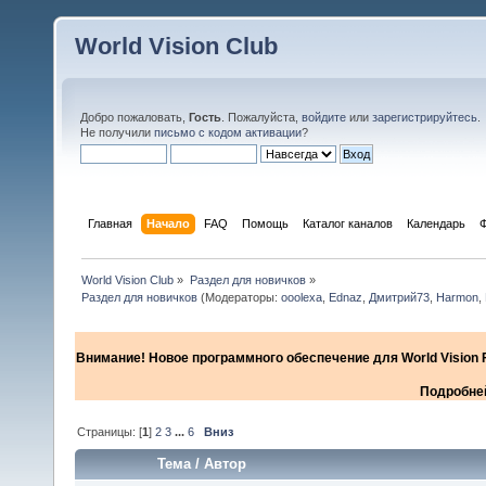
World Vision Club
Добро пожаловать,
Гость
. Пожалуйста,
войдите
или
зарегистрируйтесь
.
Не получили
письмо с кодом активации
?
Главная
Начало
FAQ
Помощь
Каталог каналов
Календарь
World Vision Club
»
Раздел для новичков
»
Раздел для новичков
(Модераторы:
ooolexa
,
Ednaz
,
Дмитрий73
,
Harmon
,
Внимание! Новое программного обеспечение для World Vision F
Подробней
Страницы: [
1
]
2
3
...
6
Вниз
Тема
/
Автор