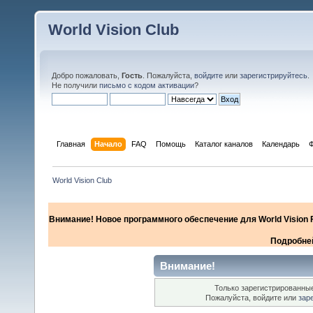
World Vision Club
Добро пожаловать,
Гость
. Пожалуйста,
войдите
или
зарегистрируйтесь
.
Не получили
письмо с кодом активации
?
Главная
Начало
FAQ
Помощь
Каталог каналов
Календарь
World Vision Club
Внимание! Новое программного обеспечение для World Vision F
Подробней
Внимание!
Только зарегистрированные
Пожалуйста, войдите или
зар